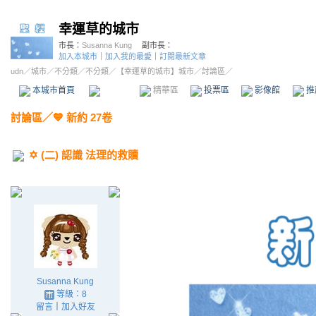
幸運草的城市
市長：
Susanna Kung
副市長：
加入本城市
｜
加入我的最愛
｜
訂閱最新文章
udn
／
城市
／
不分類
／
不分類
／
【幸運草的城市】城市
／討論區／
本城市首頁
討論區
精華區
投票區
影像館
推
討論區
／
💙 新約 27卷
✡️ (二) 認識 法理的救贖
Susanna Kung
等級：8
留言
｜
加入好友