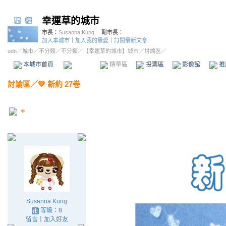
幸運草的城市
市長：
Susanna Kung
副市長：
加入本城市
｜
加入我的最愛
｜
訂閱最新文章
udn
／
城市
／
不分類
／
不分類
／
【幸運草的城市】城市
／討論區／
本城市首頁
討論區
精華區
投票區
影像館
推
討論區
／
💙 新約 27卷
+
Susanna Kung
等級：8
留言
｜
加入好友