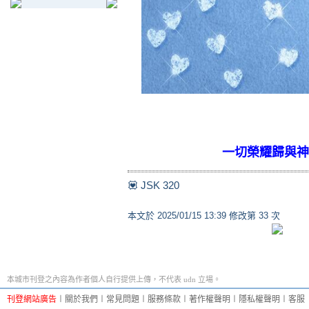
一切榮耀歸與神
💟 JSK 320
本文於
2025/01/15 13:39 修改第 33 次
本城市刊登之內容為作者個人自行提供上傳，不代表 udn 立場。
刊登網站廣告
︱
關於我們
︱
常見問題
︱
服務條款
︱
著作權聲明
︱
隱私權聲明
︱
客服