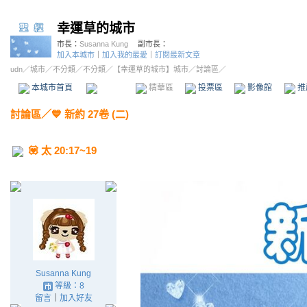
幸運草的城市
市長：
Susanna Kung
副市長：
加入本城市
｜
加入我的最愛
｜
訂閱最新文章
udn
／
城市
／
不分類
／
不分類
／
【幸運草的城市】城市
／討論區／
本城市首頁
討論區
精華區
投票區
影像館
推
討論區
／
💙 新約 27卷 (二)
💟 太 20:17~19
Susanna Kung
等級：8
留言
｜
加入好友