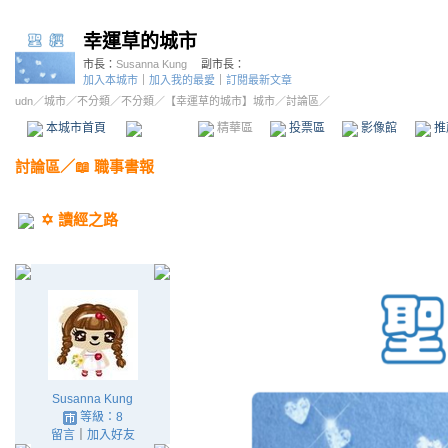
幸運草的城市
市長：
Susanna Kung
副市長：
加入本城市
｜
加入我的最愛
｜
訂閱最新文章
udn
／
城市
／
不分類
／
不分類
／
【幸運草的城市】城市
／討論區／
本城市首頁
討論區
精華區
投票區
影像館
推
討論區
／
📖 職事書報
✡️ 讀經之路
Susanna Kung
等級：8
留言
｜
加入好友