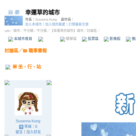
幸運草的城市
市長：
Susanna Kung
副市長：
加入本城市
｜
加入我的最愛
｜
訂閱最新文章
udn
／
城市
／
不分類
／
不分類
／
【幸運草的城市】城市
／討論區／
本城市首頁
討論區
精華區
投票區
影像館
推
討論區
／
📖 職事書報
💟 坐、行、站
Susanna Kung
等級：8
留言
｜
加入好友