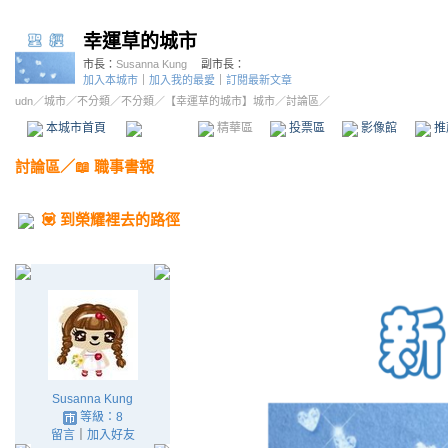
幸運草的城市
市長：
Susanna Kung
副市長：
加入本城市
｜
加入我的最愛
｜
訂閱最新文章
udn
／
城市
／
不分類
／
不分類
／
【幸運草的城市】城市
／討論區／
本城市首頁
討論區
精華區
投票區
影像館
推
討論區
／
📖 職事書報
💟 到榮耀裡去的路徑
Susanna Kung
等級：8
留言
｜
加入好友