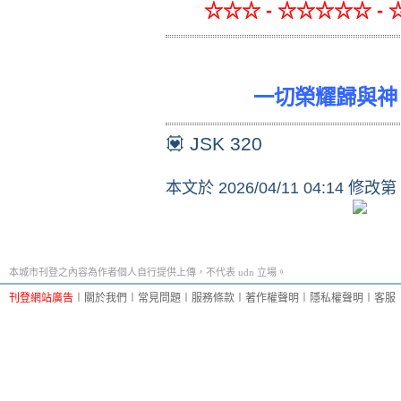
☆☆☆ - ☆☆☆☆☆ - 
一切榮耀歸與神，
💟 JSK 320
本文於
2026/04/11 04:14 修改第
本城市刊登之內容為作者個人自行提供上傳，不代表 udn 立場。
刊登網站廣告
︱
關於我們
︱
常見問題
︱
服務條款
︱
著作權聲明
︱
隱私權聲明
︱
客服