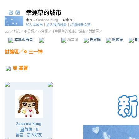
幸運草的城市
市長：
Susanna Kung
副市長：
加入本城市
｜
加入我的最愛
｜
訂閱最新文章
udn
／
城市
／
不分類
／
不分類
／
【幸運草的城市】城市
／討論區／
本城市首頁
討論區
精華區
投票區
影像館
推
討論區
／
✡️ 三一神
💟 基督
Susanna Kung
等級：8
留言
｜
加入好友