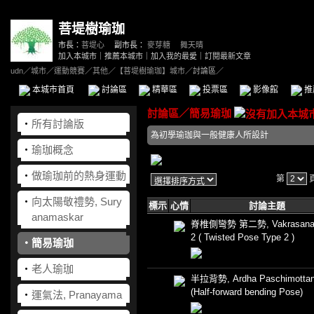
菩堤樹瑜珈
市長：
菩堤心
副市長：
麥芽糖
、
舞天晴
加入本城市
｜
推薦本城市
｜
加入我的最愛
｜
訂閱最新文章
udn
／
城市
／
運動競賽
／
其他
／
【菩堤樹瑜珈】城市
／討論區／
本城市首頁
討論區
精華區
投票區
影像館
推
討論區
／
簡易瑜珈
‧
所有討論版
為初學瑜珈與一般健康人所設計
‧
瑜珈概念
‧
做瑜珈前的熱身運動
第
‧
向太陽敬禮勢, Sury
標示
心情
討論主題
anamaskar
脊椎側彎勢 第二勢, Vakrasana 
2 ( Twisted Pose Type 2 )
‧
簡易瑜珈
‧
老人瑜珈
半拉背勢, Ardha Paschimotta
(Half-forward bending Pose)
‧
運氣法, Pranayama