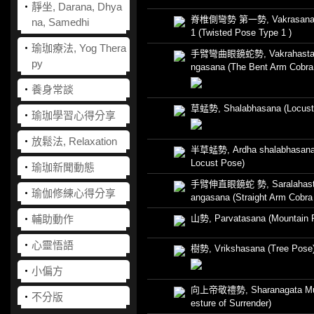
‧
靜坐, Darana, Dhya
脊椎側彎勢 第一勢, Vakrasana 
na, Samedhi
1 (Twisted Pose Type 1 )
‧
瑜珈療法, Yog Thera
手臂彎曲眼鏡蛇勢, Vakrahasta 
py
ngasana (The Bent Arm Cobra
‧
養身常談
草蜢勢, Shalabhasana (Locust
‧
瑜珈學習心得分享
‧
放鬆法, Relaxation
半草蜢勢, Ardha shalabhasana 
Locust Pose)
‧
瑜珈新聞動態
手臂伸直眼鏡蛇 勢, Saralahasta
‧
瑜伽修練心得分享
angasana (Straight Arm Cobra
‧
輔助動作
山勢, Parvatasana (Mountain 
‧
心靈悟語
樹勢, Vrikshasana (Tree Pose
‧
小偏方
向上帝敬禮勢, Sharanagata Mu
‧
不分版
esture of Surrender)