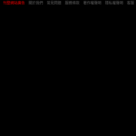
刊登網站廣告
︱
關於我們
︱
常見問題
︱
服務條款
︱
著作權聲明
︱
隱私權聲明
︱
客服