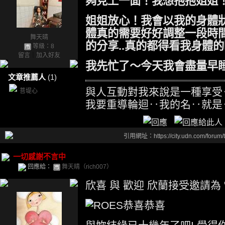
夠見上一面！我想抱抱姐姐！能
姐姐放心！我會以我的身體
體真的需要好好調整一段時間！
舞天晴
的分享..真的都得看我身體
等級：8
留言
｜
加入好友
我先忙了～今天我會盡量早睡。
文章推薦人
(1)
與人互動對我來說是一種享受
菩堤心
我要重導輪迴‥我的名‥就是
引用網址：https://city.udn.com/forum
一切感謝不言中
回應給：
舞天晴（rich007）
欣喜 與 歡迎 欣蘭接受邀請為