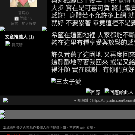
與妳結緣已十幾年了吧! 覺
大步 實在是可喜可賀 將此職責
菩堤心
感謝! 身體若不允許多上網 
等級：8
就好 不要累著 畢竟這裡不
留言
｜
加入好友
希望在這園地裡 大家都能不斷
文章推薦人
(1)
夠在這里有種享受與放鬆的感
舞天晴
許久荒蕪了這園地 又再度回
這靜靜地等著我回來 或是又給
得汗顏 實在感謝 ! 有你們真好 
引用網址：https://city.udn.com/forum
本城市刊登之內容為作者個人自行提供上傳，不代表 udn 立場。