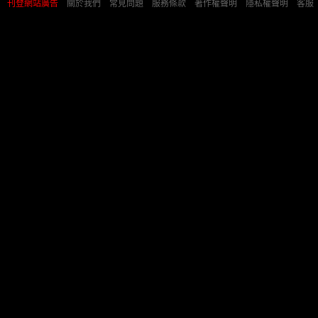
刊登網站廣告
︱
關於我們
︱
常見問題
︱
服務條款
︱
著作權聲明
︱
隱私權聲明
︱
客服