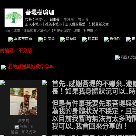
菩堤樹瑜珈
市長：
菩堤心
副市長：
麥芽糖
、
舞天晴
加入本城市
｜
推薦本城市
｜
加入我的最愛
｜
訂閱最新文章
udn
／
城市
／
運動競賽
／
其他
／
【菩堤樹瑜珈】城市
／討論區／
本城市首頁
討論區
精華區
投票區
影像館
推
討論區
／
不分版
看回應文
我的感謝與抱歉🙂😁🙏
首先..感謝菩堤的不嫌棄..
長！如果我身體狀況可以..時
但是有件事我要先跟菩堤與麥
為我的身體狀況不穩定，且
以目前我暫時無法有太多時間
舞天晴
我可以..我會回來分享的！
等級：8
留言
｜
加入好友