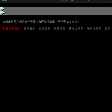
本城市刊登之內容為作者個人自行提供上傳，不代表 udn 立場。
刊登網站廣告
︱
關於我們
︱
常見問題
︱
服務條款
︱
著作權聲明
︱
隱私權聲明
︱
客服