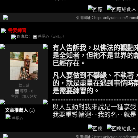
引用網址：https://city.udn.com/forum
需要練習
回應給：
菩堤心（wktbp）
有人告訴我，以佛法的觀點
是全知者，但祂不是世界的
已經存在。
凡人要做到不攀緣、不執著
的，就是盡量在遇到事情時
舞天晴
是需要練習的。
等級：8
留言
｜
加入好友
與人互動對我來說是一種享受
文章推薦人
(1)
我要重導輪迴‥我的名‥就是
菩堤心
引用網址：https://city.udn.com/forum