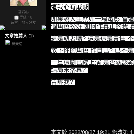
這我心有戚戚
菩堤心
等級：8
如果說人生就如一場電影 當
留言
｜
加入好友
個角色扮好 如何作真正的我 
文章推薦人
(1)
這是執著嗎? 還是這是責任 
舞天晴
放下你的角色 作自己? 已不
一旦這劇已經上演 是否就該
結局來落幕?
告訴我?
本文於
2022/08/27 19:21 修改第 4