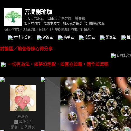
菩堤樹瑜珈
市長：
菩堤心
副市長：
麥芽糖
、
舞天晴
加入本城市
｜
推薦本城市
｜
加入我的最愛
｜
訂閱最新文章
udn
／
城市
／
運動競賽
／
其他
／
【菩堤樹瑜珈】城市
／討論區／
本城市首頁
討論區
精華區
投票區
影像館
推
討論區
／
瑜伽修練心得分享
看回應文
一切有為法，如夢幻泡影，如露亦如電，應作如是觀
菩堤心
等級：8
留言
｜
加入好友