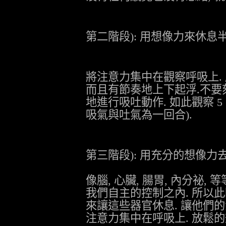
第二階段
):
用想像力來休息
將注意力集中在觀察呼吸上
.
而且有節奏地上下起浮
.
不要
地進行吸吐動作
.
如此觀察
5
吸氣與吐氣為一回合
).
第三階段
):
用充分的想像力
像腦
,
心臟
,
腸胃
,
內分祕
,
等
我們自主的控制之內
.
所以此
來讓這些器官休息
.
讓他們的
注意力集中在呼吸上
.
放鬆的