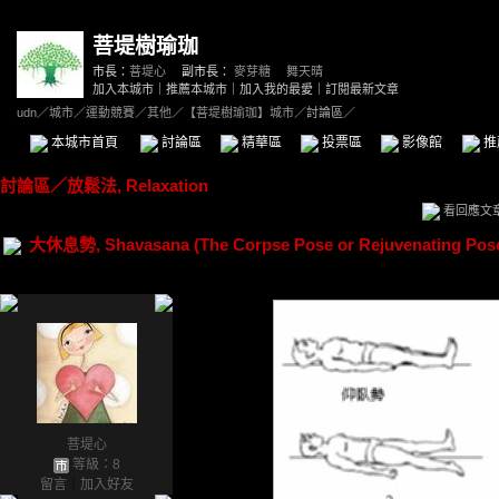
菩堤樹瑜珈
市長：
菩堤心
副市長：
麥芽糖
、
舞天晴
加入本城市
｜
推薦本城市
｜
加入我的最愛
｜
訂閱最新文章
udn
／
城市
／
運動競賽
／
其他
／
【菩堤樹瑜珈】城市
／討論區／
本城市首頁
討論區
精華區
投票區
影像館
推
討論區
／
放鬆法, Relaxation
看回應文
大休息勢, Shavasana (The Corpse Pose or Rejuvenating Pos
菩堤心
等級：8
留言
｜
加入好友