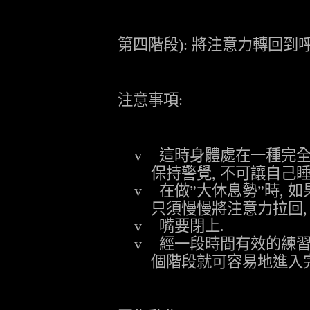
第四階段
):
將注意力轉回到
注意事項
:
v
這時身體處在一種完
保持警覺
,
不可讓自己
v
在做
”
大休息勢
”
時
,
如
只須慢慢將注意力拉回
v
嘴要閉上
.
v
經一段時間有效的練
個階段就可容易地進入