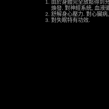
由於身體完全放鬆得到
.
對神經系統
,
血液
煥發
舒解身心壓力
.
對心臟病
對失眠特有功效
.