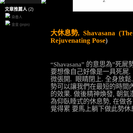
文章推薦人
(2)
染香人
金金 (jinjin)
大休息勢
,
Shavasana
(The
Rejuvenating Pose
)
“Shavasana”
的意思為
”
死屍
要想像自己好像是一具死屍
.
微張開
.
眼睛閉上
.
全身放鬆
勢可以讓我們在最短的時間
的效果
.
做後精神煥發
,
朝氣
為仰臥睡式的休息勢
,
在做各
覺得累
要馬上躺下做此勢休