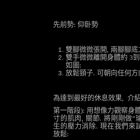
先前勢
:
仰卧勢
雙腳微微張開
,
兩腳腳底
雙手微微離開身體約
3
到
如圖
:
放鬆頸子
.
可朝向任何方
為達到最好的休息效果
,
介
第一階段
):
用想像力觀察身
寸的肌肉
,
關節
.
將剛剛做
”
生的壓力消除
.
現在我們來
放鬆
: