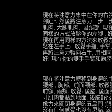
現在將注意力集中在你的右
腳趾
”.
然後將注意力一步一
肌肉
,
大腿肌肉
,
鼠蹊部
.
現
同樣的方式放鬆你的左腳
.
現在再用同樣的方法來放鬆
鬆在左手上
:
放鬆手指
,
手掌
再將注意力轉向右手
,
用相同
好
!
現在你的雙手手臂和肩膀
現在將注意力轉移到身體的
腰部
,
胸部
,
前面頸部
.
放鬆
前額
,
兩頰
.
放鬆
:
後腦
.
後面
寸肌肉都貼到地面
.
後腦舒服
像力來關閉身體的五扇門
(
眼
沒有任何感覺也沒有思緒
,
就