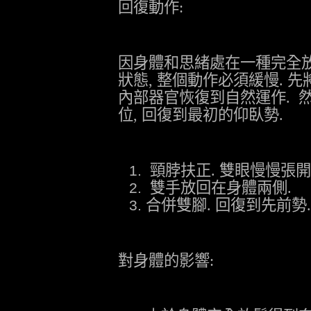
回復動作
:
因身體和思緒處在一種完全
狀態
,
整個動作必須緩慢
.
先
內部器官恢復到自然運作
.
位
,
回復到最初的仰臥勢
.
頸脖扶正
.
雙眼慢慢張開
雙手放回在身體兩側
.
合併雙腳
.
回復到先前勢
.
對身體的影響
: