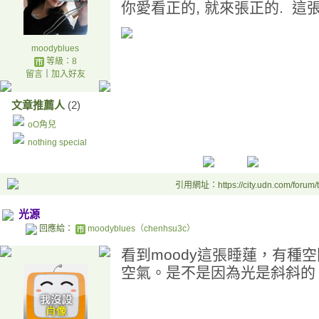
你愛看正的, 就來張正的. 這
moodyblues
等級：8
留言
｜
加入好友
文章推薦人
(2)
oO角兒
nothing special
引用網址：https://city.udn.com/forum
光源
回應給：
moodyblues（chenhsu3c）
看到moody這張睡蓮，有種
空氣。是不是因為光是斜斜的