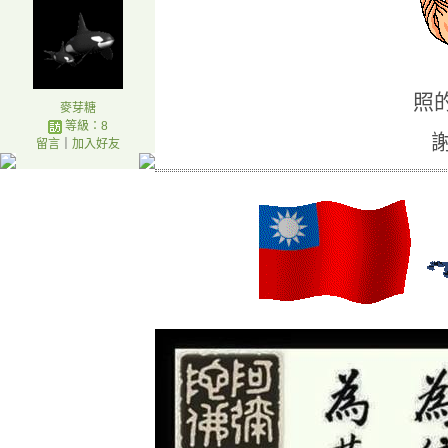
照
麥芽糖
等級：8
謝
留言
｜
加入好友