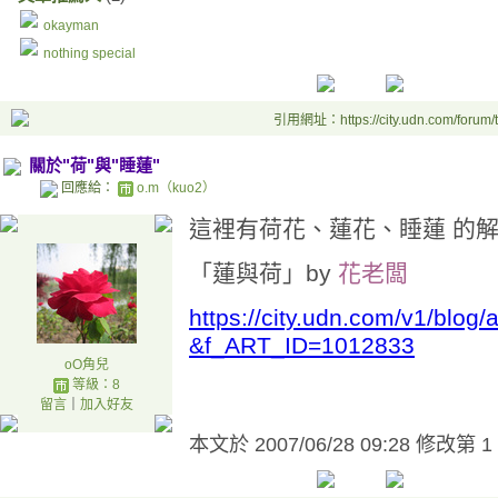
okayman
nothing special
引用網址：https://city.udn.com/forum
關於"荷"與"睡蓮"
回應給：
o.m（kuo2）
這裡有荷花、蓮花、睡蓮 的解
「蓮與荷」by
花老闆
https://city.udn.com/v1/blog/a
&f_ART_ID=1012833
oO角兒
等級：8
留言
｜
加入好友
本文於
2007/06/28 09:28 修改第 1