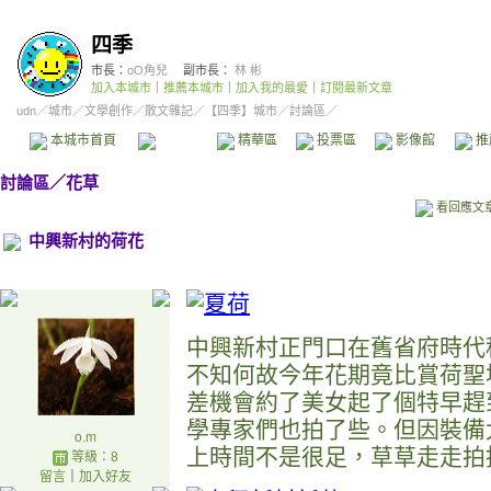
四季
市長：
oO角兒
副市長：
林 彬
加入本城市
｜
推薦本城市
｜
加入我的最愛
｜
訂閱最新文章
udn
／
城市
／
文學創作
／
散文雜記
／
【四季】城市
／討論區／
本城市首頁
討論區
精華區
投票區
影像館
推
討論區
／
花草
看回應文
中興新村的荷花
中興新村正門口在舊省府時代
不知何故今年花期竟比賞荷聖
差機會約了美女起了個特早趕
學專家們也拍了些。但因裝備
o.m
上時間不是很足，草草走走拍
等級：8
留言
｜
加入好友