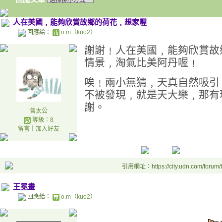
人在美國﹐能夠欣賞故鄉的荷花﹐想家喔
回應給：
o.m（kuo2）
謝謝﹗人在美國﹐能夠欣賞故
情景﹐淘氣比美阿丹喔﹗
唉﹗兩小無猜﹐天真自然吸引
不被發現﹐就是天大樂﹐那有
謝。
曾太公
等級：8
留言
｜
加入好友
引用網址：https://city.udn.com/forum
王冕畫
回應給：
o.m（kuo2）