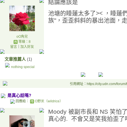
結論應該是
池塘的睡蓮太多了>< ，睡蓮們
族"，歪歪斜斜的暴出池面，走
oO角兒
等級：8
留言
｜
加入好友
文章推薦人
(1)
nothing special
引用網址：https://city.udn.com/forum
是真心話嗎?
回應給：
O野米（wildrice）
Moody 被副市長和 NS 笑
真心的. 不會又是笑我拍歪了吧?