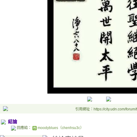
引用網址：https://city.udn.com/forum
結論
回應給：
moodyblues（chenhsu3c）