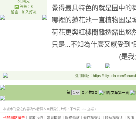
oO角兒
覺得最具特色的就是園中的
等級：8
留言
｜
加入好友
哪裡的蓮花池一直植物園是
荷花更與紅樓間雜透露出悠
只是...不知為什麼又感受到"
(是我太敏感
引用網址：https://city.udn.com/forum
第
頁／共3頁
本城市刊登之內容為作者個人自行提供上傳，不代表 udn 立場。
刊登網站廣告
︱
關於我們
︱
常見問題
︱
服務條款
︱
著作權聲明
︱
隱私權聲明
︱
客服