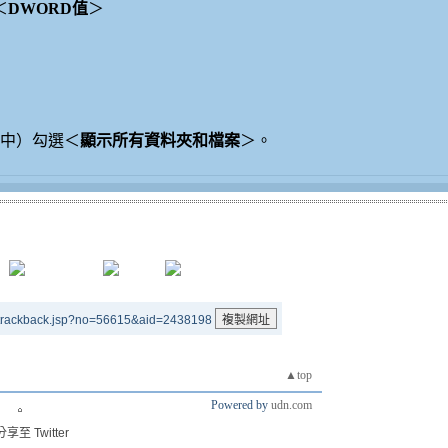
＜
DWORD值
＞
中）勾選＜
顯示所有資料夾和檔案
＞。
/trackback.jsp?no=56615&aid=2438198
▲top
Powered by
udn.com