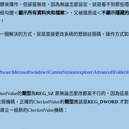
驟來運作，但卻是無效，因為無論怎麼設定，就是看不到那些隱
經勾選＜
顯示所有資料夾和檔案
＞，又被還原成＜
不顯示隱藏的
！
到了一個解決的方式，就是直接更改系統的登錄註冊碼，操作方式
\Microsoft\windows\CurrentVersion\explorer\Advanced\Folde
dValue的
類型
為
REG_SZ
那無論怎麼改都是不行的，因為這是
註冊機碼，正確的CheckedValue的
類型
應該是
REG_DWORD
才對
組新的CheckedValue機碼：