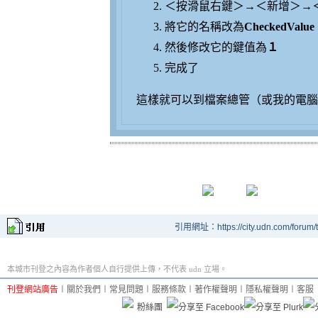
＜按滑鼠右鍵＞→＜新增＞→
將它的名稱改為
CheckedValue
然後修改它的鍵值為
１
完成了
這樣就可以到檔案總管（或我的電腦
引用網址：https://city.udn.com/forum
本城市刊登之內容為作者個人自行提供上傳，不代表 udn 立場。
刊登網站廣告
︱
關於我們
︱
常見問題
︱
服務條款
︱
著作權聲明
︱
隱私權聲明
︱
客服
粉絲團