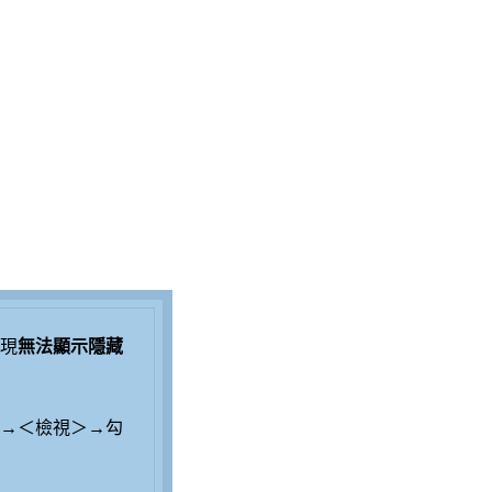
現
無法顯示隱藏
→＜檢視＞→勾