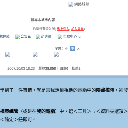
網路城邦
你還沒有登入喔(
馬上登入
/
加入會員
)
薦連結
公告區
訪客簿
市政中心
(0)
字體：
小
中
大
2007/10/03 18:23 瀏覽
38,858
｜回應
0
｜
推薦
2
學到了一件事情，就是當我想檢視他的電腦中的
隱藏檔
時，卻發
檔案總管
（或是在
我的電腦
）中，選＜工具＞→＜資料夾選項＞
＜確定＞鈕即可。