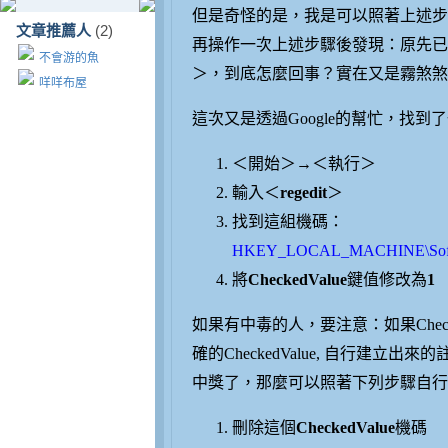
但是奇怪的是，我是可以照著上述步
文章推薦人
(2)
再操作一次上述步驟後發現：原先已
不會游的魚
＞，到底怎麼回事？實在又是霧煞煞
咩咩布屋
這次又是透過Google的幫忙，找
＜開始＞→＜執行＞
輸入＜
regedit
＞
找到這組機碼：
HKEY_LOCAL_MACHINE\Software
將
CheckedValue
鍵值修改為
1
如果有中毒的人，要注意：如果Checke
確的CheckedValue, 自行建立出來的
中獎了，那麼可以照著下列步驟自行建立一
刪除這個
CheckedValue
機碼