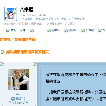
八樂屋
市長：
balawu
副市長：
加入本城市
｜
推薦本城市
｜
加入我的最愛
｜
訂閱最新文章
udn
／
城市
／
資訊科技
／
網路分享
／
【八樂屋】城市
／討論區／
本城市首頁
討論區
精華區
投票區
影像館
推
討論區
／
電腦問題排除
無法顯示隱藏檔案和資料夾
這次在幫親戚解決中毒的過程中，還
檔
的情況。
一般我們要想檢視隱藏檔時，只要在
balawu
等級：7
選＜顯示所有資料夾和檔案＞→按下
留言
｜
加入好友