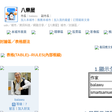
八樂屋
市長：
balawu
副市長：
加入本城市
｜
推薦本城市
｜
加入我的最愛
｜
訂閱最新文章
udn
／
城市
／
資訊科技
／
網路分享
／
【八樂屋】城市
／討論區／
本城市首頁
討論區
精華區
投票區
影像館
推
討論區
／
表格語法
看回應文
表格(TABLE)--RULES(內部框線)
1.顯
作家
balawu
smartsamue
balawu
等級：7
留言
｜
加入好友