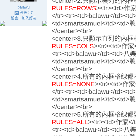
<center>2.只顯示橫列的內框
RULES=ROWS
><tr><td>作
balawu
等級：7
</tr><tr><td>balawu</td><t
留言
｜
加入好友
<td>smartsamuel</td><td>聰
</center><br>
<center>3.只顯示直列的內框
RULES=COLS
><tr><td>作家
<tr><td>balawu</td><td>八樂
<td>smartsamuel</td><td>聰
</center><br>
<center>4.所有的內框格線
RULES=NONE
><tr><td>作
</tr><tr><td>balawu</td><t
<td>smartsamuel</td><td>聰
</center><br>
<center>5.所有的內框格線
RULES=ALL
><tr><td>作家</
<tr><td>balawu</td><td>八樂