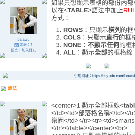
如果只想顯示表格的部份內部
以在<
TABLE
>語法中加上
RU
方式：
ROWS
：只顯示
橫列
的框
COLS
：只顯示
直行
的框
balawu
NONE
：
不顯示任何
的框
等級：7
留言
｜
加入好友
ALL
：顯示
全部
的框格線
引用網址：https://city.udn.com/forum
語法
<center>1.顯示全部框線<
tab
</td><td>部落格名稱</td></tr>
樂園</td></tr><tr><td>smar
</tr></table></center><br>