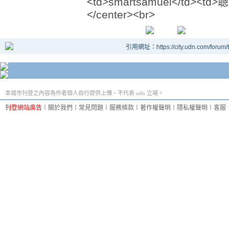
<td>smartsamuel</td><td>聰
</center><br>
引用網址：https://city.udn.com/forum
本城市刊登之內容為作者個人自行提供上傳，不代表 udn 立場。
刊登網站廣告
︱
關於我們
︱
常見問題
︱
服務條款
︱
著作權聲明
︱
隱私權聲明
︱
客服