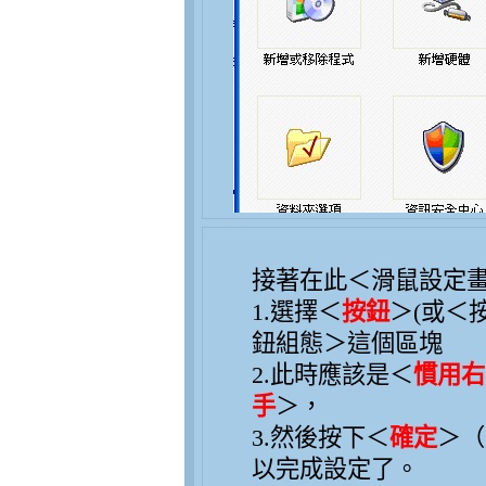
接著在此＜滑鼠設定
1.選擇＜
按鈕
＞(或＜
鈕組態＞這個區塊
2.此時應該是＜
慣用右
手
＞，
3.然後按下＜
確定
＞（
以完成設定了。