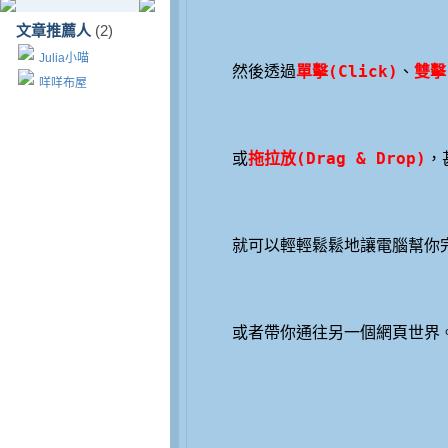
文章推薦人
(2)
Julia小喵
然後透過
單擊(Click)
、
雙擊(
咩咩布屋
或
拖拉放(Drag & Drop)
，