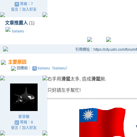
等級：7
留言
｜
加入好友
文章推薦人
(1)
balawu
引用網址：https://city.udn.com/forum
主要原因
回應給：
balawu（balawu）
右手用
滑鼠
太多, 造成
滑鼠
腕.
只好請左手幫忙!
麥芽糖
等級：8
留言
｜
加入好友