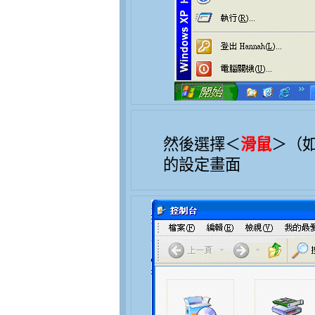
然後選擇＜
滑鼠
＞（
的設定畫面