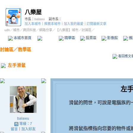
八樂屋
市長：
balawu
副市長：
加入本城市
｜
推薦本城市
｜
加入我的最愛
｜
訂閱最新文章
udn
／
城市
／
資訊科技
／
網路分享
／
【八樂屋】城市
／討論區／
本城市首頁
討論區
精華區
投票區
影像館
推
討論區
／
教學區
看回應文
左手滑鼠
左
balawu
等級：7
留言
｜
加入好友