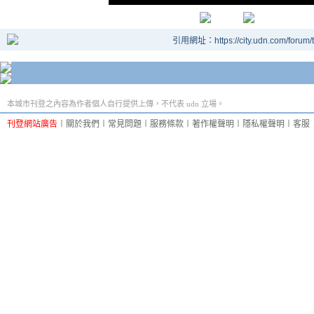
引用網址：https://city.udn.com/forum
本城市刊登之內容為作者個人自行提供上傳，不代表 udn 立場。
刊登網站廣告
︱
關於我們
︱
常見問題
︱
服務條款
︱
著作權聲明
︱
隱私權聲明
︱
客服