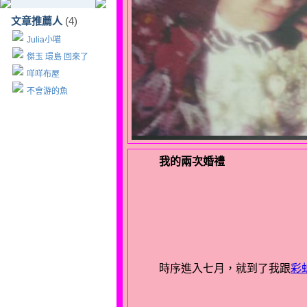
文章推薦人
(4)
Julia小喵
傑玉 環島 回來了
咩咩布屋
不會游的魚
我的兩次婚禮
時序進入七月，就到了我跟
彩