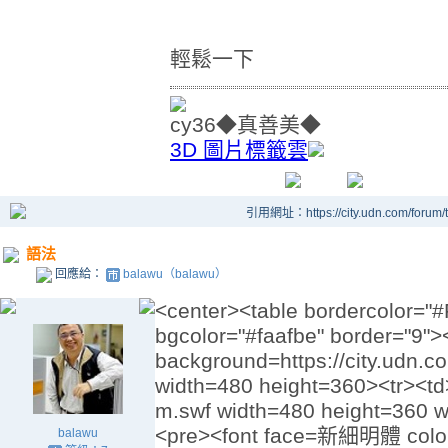
輕鬆一下
cy36◆真善美◆
3D 圖片標籤雲
引用網址：https://city.udn.com/forum
語法
回應給：
balawu（balawu）
<center><table bordercolor="#
bgcolor="#faafbe" border="9">
background=https://city.ud
width=480 height=360><tr><td
m.swf width=480 height=360 wm
<pre><font face=新細明體 color=b
balawu