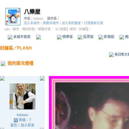
八樂屋
市長：
balawu
副市長：
加入本城市
｜
推薦本城市
｜
加入我的最愛
｜
訂閱最新文章
udn
／
城市
／
資訊科技
／
網路分享
／
【八樂屋】城市
／討論區／
本城市首頁
討論區
精華區
投票區
影像館
推
討論區
／
FLASH
看回應文
我的兩次婚禮
balawu
等級：7
留言
｜
加入好友