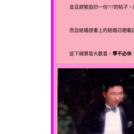
這下總算皆大歡喜，
學不必休