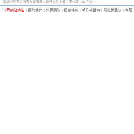
本城市刊登之內容為作者個人自行提供上傳，不代表 udn 立場。
刊登網站廣告
︱
關於我們
︱
常見問題
︱
服務條款
︱
著作權聲明
︱
隱私權聲明
︱
客服