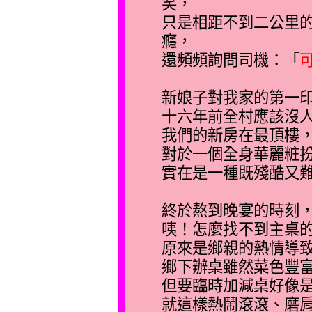
笑，
只是相距不到二公里
癮，
還頻頻詢問司機：「
新娘子對我家的第一
十六年前全村應該沒
我們的新房在最頂樓
對於一個全身華麗粧
實在是一種既殘酷又
終於熬到晚宴的時刻
咦！怎麼找不到主桌
原來是鄉親的熱情導
鄉下辦桌雖然菜色豐
但要臨時加減桌好像
就這樣熱鬧滾滾、磨