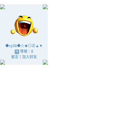
◆cy36◆☆★◎㊣▲▼
等級：8
留言
｜
加入好友