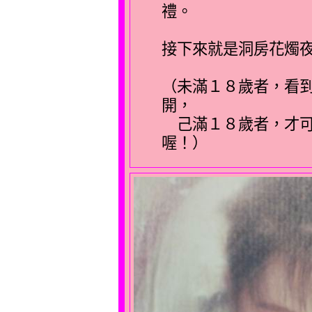
禮。
接下來就是洞房花燭
（未滿１８歲者，看
開，
己滿１８歲者，才可
喔！）