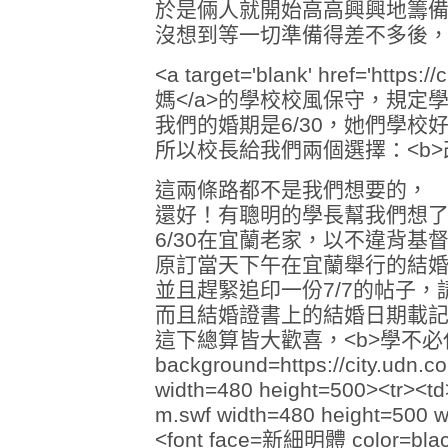
於是倆人就開始高高興興地籌
沒想到等一切準備得差不多後
<a target='blank' href='https
媽</a>的學校校風保守，規定
我們的婚期是6/30，她們學校好
所以校長給我們兩個選擇：<b>改
這兩條路都不是我們想要的，
還好！有聰明的學長幫我們想
6/30在宜蘭老家，以不違背
原訂當天下午在宜蘭舉行的結婚
並且趕緊追印一份7/7的帖子
而且結婚證書上的結婚日期載
這下總算皆大歡喜，<b>學不必休、期也沒改
background=https://city.udn
width=480 height=500><tr><td
m.swf width=480 height=500 wm
<font face=新細明體 color=black 