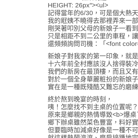
HEIGHT: 26px"><ul>
記得當年的6/30，可是個大熱
我的屘姨不曉得去那裡弄來一部
剛哭著叩別父母的新娘子一看
只是相距不到二公里的車程，
還頻頻詢問司機：「<font colo
新娘子對我家的第一印象，就是：
十六年前全村應該沒人捨得裝
我們的新房在最頂樓，而且又
對於一個全身華麗粧扮的新娘
實在是一種既殘酷又難忘的磨
終於熬到晚宴的時刻，
咦！怎麼找不到主桌的位置呢
原來是鄉親的熱情導致<b>爆桌了
鄉下辦桌雖然菜色豐富，料好
但要臨時加減桌好像是一種不
就這樣熱鬧滾滾、磨肩接踵地