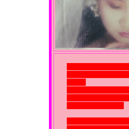
忍了八年未能越雷池
開始往嬌羞的新娘子
急促！
害羞的新娘子紅著臉
「好熱喔！而且我們要
你去睡地板啦！」
唉！八年都忍了，難
我只得倖倖然地躺在