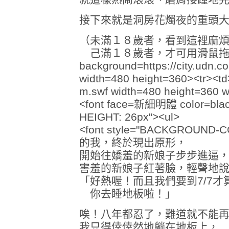
接下來就是洞房花燭夜的重頭
（未滿１８歲者，看到這裡麻
己滿１８歲者，才可用滑鼠拖拉下面的反白
background=https://city.ud
width=480 height=360><tr><td
m.swf width=480 height=360 wm
<font face=新細明體 color=black 
HEIGHT: 26px"><ul>
<font style="BACKGROUND
的我，終於現出原形，
開始往嬌羞的新娘子步步進逼
害羞的新娘子紅著臉，輕聲地
「好熱喔！而且我們要到7/7才
你去睡地板啦！」
唉！八年都忍了，難道就不能
我只得倖倖然地躺在地板上，