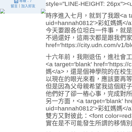
等級：7
style="LINE-HEIGHT: 26px
留言
｜
加入好友
時序進入七月，就到了我跟<a target='bla
uid=hannah0812'>彩虹媽媽
今天要跟各位坦白一件事，就是：
不過還好，這兩次都是跟我們家的<a t
href='https://city.udn.com/
十六年前，我剛退伍，進社會
<a target='blank' href='https
媽</a>，還是個神學院的在校
以現在的眼光來看，應該要再
但是因為父母親希望我這個屘
他們好了卻一樁心事，完成對
另一方面，<a target='blank' href='
uid=hannah0812'>彩虹媽
雙方又對彼此：<font color=
實在是不可能發生所謂的移情