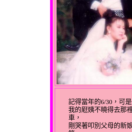
記得當年的6/30，可
我的屘姨不曉得去那裡
車，
剛哭著叩別父母的新