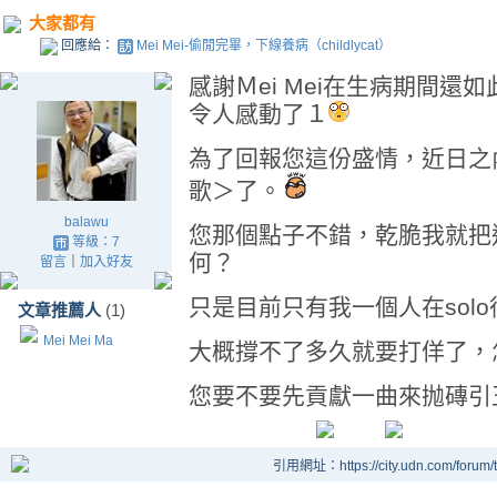
大家都有
回應給：
Mei Mei-偷閒完畢，下線養病（childlycat）
感謝Ｍei Mei在生病期間
令人感動了１
為了回報您這份盛情，近日之內
歌＞了。
balawu
您那個點子不錯，乾脆我就把這
等級：7
何？
留言
｜
加入好友
只是目前只有我一個人在sol
文章推薦人
(1)
Mei Mei Ma
大概撐不了多久就要打佯了，
您要不要先貢獻一曲來抛磚引
引用網址：https://city.udn.com/forum