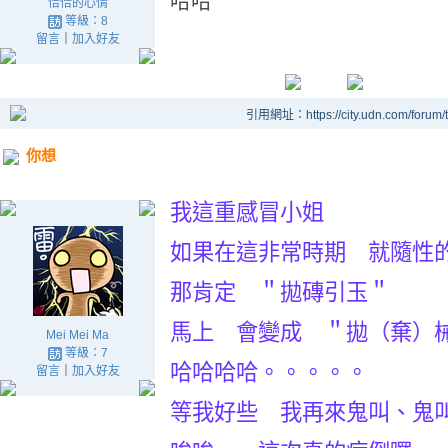
哈哈
恰恰的心情
等級：8
留言
｜
加入好友
引用網址：https://city.udn.com/forum
你想
我這重感冒小姐
如果在這非常時期 就隨性的來
那肯定 ＂拋磚引玉＂
馬上 會變成 ＂拋（棄）
Mei Mei Ma
等級：7
哈哈哈哈。。。。。
留言
｜
加入好友
等我好些 我再來鬼叫、鬼