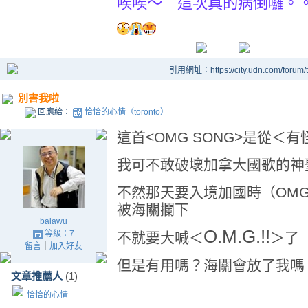
唉唉～ 這次真的病倒囉。
引用網址：https://city.udn.com/forum
別害我啦
回應給：
恰恰的心情（toronto）
這首<OMG SONG>是從＜
我可不敢破壞加拿大國歌的神
不然那天要入境加國時（OM
被海關攔下
balawu
O.M.G.!!
等級：7
不就要大喊＜
＞
留言
｜
加入好友
但是有用嗎？海關會放了我嗎
文章推薦人
(1)
恰恰的心情