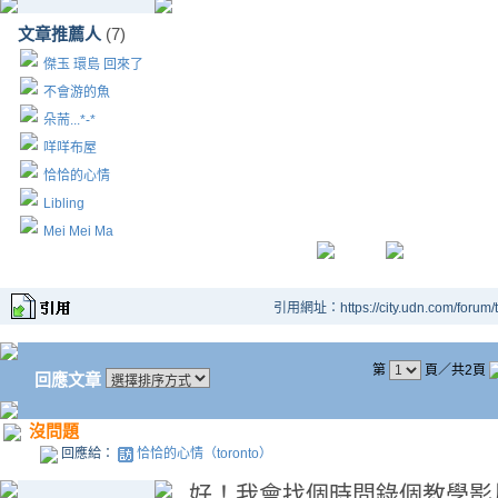
文章推薦人
(7)
傑玉 環島 回來了
不會游的魚
朵荋...*-*
咩咩布屋
恰恰的心情
Libling
Mei Mei Ma
引用網址：https://city.udn.com/forum
第
頁／共2頁
回應文章
沒問題
回應給：
恰恰的心情（toronto）
好！我會找個時間錄個教學影