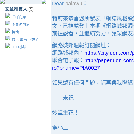
Dear
balawu
：
文章推薦人
(5)
咩咩布屋
特前來恭喜您所發表「網誌風格設定
不會游的魚
文，已推薦登上本期《網路城邦週
恰恰
前往觀看，並繼續努力，讓眾網友
傑玉 環島 回來了
網路城邦週報訂閱網址：
Julia小喵
網路城邦內：
https://city.udn.com/
聯合電子報：
http://paper.udn.c
rs?pname=PIA0027
如果還有任何問題，請再與我聯絡
末祝
妙筆生花！
電小二