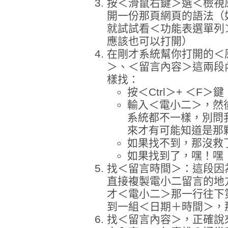
按＜滑鼠右鍵＞選＜檢視
開一份那頁網頁的語法（
就試試看＜功能表選單列＞
應該也可以打開）
在剛才系統幫你打開的＜
＞、＜留言內容＞這兩段
樣找：
按＜Ctrl＞+ ＜F
輸入＜電小二＞，然
系統都不一樣，別問
來才有可能知道是那
如果找不到，那沒救
如果找到了，嘿！嘿
找＜留言時間＞：這段因
直接複製電小二留言的地
才＜電小二＞那一行往下
到一組＜日期＋時間＞，
找＜留言內容＞，正確說