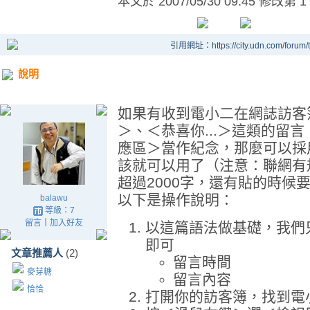
本文於
2007/05/30 09:45 修改第 1
引用網址：https://city.udn.com/forum
說明
如果有收到電小二在網誌訪客
＞、＜恭喜你...＞這類的留
應區＞當作紀念，那麼可以採
該就可以用了（注意：聯網有
超過2000字，還有貼的時候
以下是操作說明：
balawu
等級：7
留言
｜
加入好友
以這篇語法做基礎，我們
即可
文章推薦人
(2)
留言時間
麥芽糖
留言內容
恰恰
打開你的訪客簿，找到電