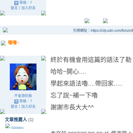
等級：7
留言
｜
加入好友
引用網址：https://city.udn.com/forum
嘿嘿~
終於有機會用這篇的語法了勒
哈哈~開心....
學起來語法嚕....帶回家.....
忘了說~補一下嚕
不會游的魚
等級：7
謝謝市長大大^^
留言
｜
加入好友
文章推薦人
(1)
balawu