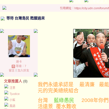
引用網址：https://city.udn.com/forum
等待 台灣島民 甦醒過來
達卡
等級：7
留言
｜
加入好友
文章推薦人
(8)
我們永遠承認是 最清廉 最
注意
元的完美總統組合
Tjustice
台灣
藍綠愚民
2008年
小鯊
活遠景 覆水難收
風語