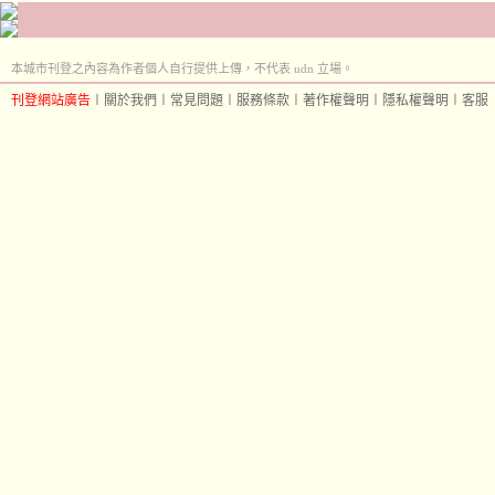
本城市刊登之內容為作者個人自行提供上傳，不代表 udn 立場。
刊登網站廣告
︱
關於我們
︱
常見問題
︱
服務條款
︱
著作權聲明
︱
隱私權聲明
︱
客服