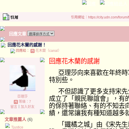
引用網址：https://city.udn.com/forum
回應文章
回應花木蘭的感謝！
回應給：
花木蘭（canal）
回應花木蘭的感謝
亞理莎向來喜歡在年終時
特別些。
不但認識了更多
支持宋
先
亞理莎
成立了「親民聯誼會」，有
等級：7
的保持著聯絡、有的不知去
留言
｜
加入好友
績，還常讓我有種知道越多
文章推薦人
(6)
「鐵橘之城」由《
宋
先生
Tjustice