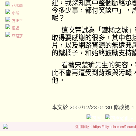
建，我深知其中整個脈絡承
花木蘭
今多少事，都付笑談中」，
小鯊
呢？
方正平
風語
這次嘗試為「鐵橘之城」
亞理莎
取得要感謝的很多，其中包
片，以及網路資源的無遠弗
的鐵橘子，和始終鼓勵支持
看著
宋楚瑜
先生的笑容，
此不會再遭受到背叛與污衊
他。
本文於
2007/12/23 01:30 修改第 1
引用網址：https://city.udn.com/forum