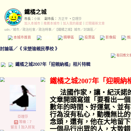
鐵橘之城
市長：
小鯊
副市長：
方正平
、
亞理莎
加入本城市
｜
推薦本城市
｜
加入我的最愛
｜
訂閱最新文章
udn
／
城市
／
政治社會
／
政治時事
／
【鐵橘之城】城市
／討論區／
本城市首頁
討論區
精華區
投票區
影像館
推
討論區
／
《 宋楚瑜親民學校 》
看回應文
鐵橘之城2007年「迎親納橘」相片特輯
鐵橘之城
2007
年「迎親納
法國作家，讓‧紀沃諾
文章開頭寫道「要看出一個
數年的時間、好運氣、並有
行為沒有私心，動機無比的
亞理莎
念頭，還有，他在大地留下
等級：7
留言
｜
加入好友
一個品行出眾的人，大致錯