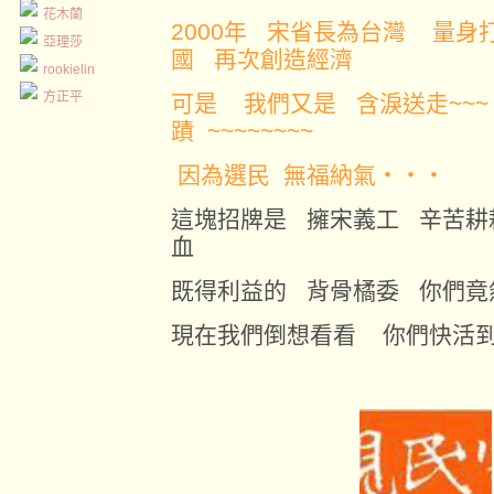
花木蘭
2000年 宋省長為台灣 量
亞理莎
國 再次創造經濟
rookielin
方正平
可是 我們又是 含淚送走~~~
蹟 ~~~~~~~~
因為選民 無福納氣‧‧‧
這塊招牌是 擁宋義工 辛苦
血
既得利益的 背骨橘委 你們竟
現在我們倒想看看 你們快活