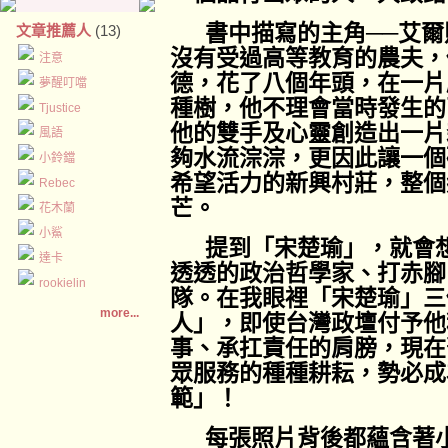
書中描寫的主角──艾
文章推薦人
(13)
沒有受過高等教育的農夫，
注意
德，花了八個年頭，在一片
夢醒叮噹
種樹，他不理會當時發生的
Tjustice
他的雙手及心靈創造出一片
風語
夠水流淙淙，更因此讓一個
小鈴鐺
希望活力的新興村莊，整個
Rebec
芒。
花木蘭
小鯊
提到「宋楚瑜」，就會
達卡
透透的政治哲學家、打赤腳
rookielin
隊。在我眼裡「宋楚瑜」三
more...
人」，即使台灣政壇付予他
事、承扛責任的肩膀，現在
眾服務的種種耕耘，勢必成
範」！
每張照片背後都蘊含著