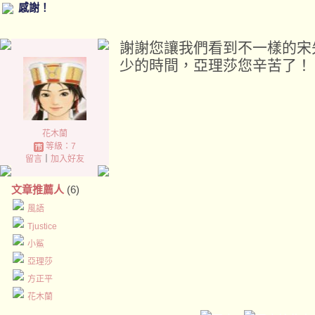
感謝！
謝謝您讓我們看到不一樣的宋
少的時間，亞理莎您辛苦了！
花木蘭
等級：7
留言
｜
加入好友
文章推薦人
(6)
風語
Tjustice
小鯊
亞理莎
方正平
花木蘭