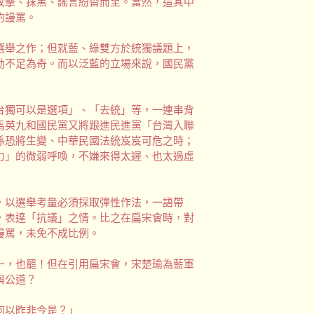
攻擊、抹黑、謠言紛沓而至。當然，這其中
的謾罵。
選舉之作；但就藍、綠雙方於統獨議題上，
動不足為奇。而以泛藍的立場來說，國民黨
台獨可以是選項」、「去統」等，一連串背
馬英九和國民黨又將跟進民進黨「台灣入聯
係恐將生變、中華民國法統岌岌可危之時；
力」的微弱呼喚，不嫌來得太遲、也太過虛
，以選舉考量必須採取彈性作法，一語帶
，表達「抗議」之情。比之在扁宋會時，對
謾罵，未免不成比例。
一，也罷！但在引用扁宋會，宋楚瑜為藍軍
與公道？
何以昨非今是？」