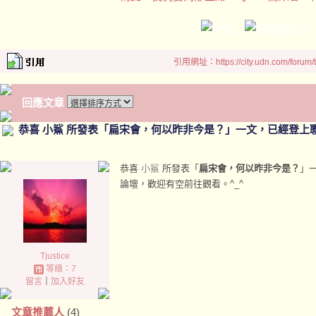
引用網址：https://city.udn.com/forum
回應文章
恭喜 小鯊 所發表「扁宋會，何以昨非今是？」一文，已經登上
恭喜
小鯊
所發表「
扁宋會，何以昨非今是？
」
論壇，歡迎有空前往觀看。^_^
Tjustice
等級：7
留言
｜
加入好友
文章推薦人
(4)