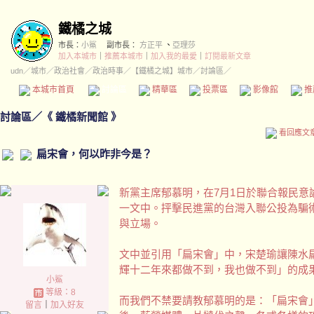
鐵橘之城
市長：
小鯊
副市長：
方正平
、
亞理莎
加入本城市
｜
推薦本城市
｜
加入我的最愛
｜
訂閱最新文章
udn
／
城市
／
政治社會
／
政治時事
／
【鐵橘之城】城市
／討論區／
本城市首頁
討論區
精華區
投票區
影像館
推
討論區
／
《 鐵橘新聞館 》
看回應文
扁宋會，何以昨非今是？
新黨主席郁慕明，在7月1日於聯合報民意
一文中。抨擊民進黨的台灣入聯公投為騙
與立場。
文中並引用「扁宋會」中，宋楚瑜讓陳水
輝十二年來都做不到，我也做不到」的成
小鯊
等級：8
而我們不禁要請教郁慕明的是：「扁宋會
留言
｜
加入好友