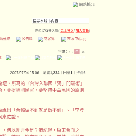
網路城邦
你還沒有登入喔(
馬上登入
/
加入會員
)
薦連結
公告區
訪客簿
市政中心
(0)
字體：
小
中
大
章
2007/07/04 15:06 瀏覽
1,234
｜回應
1
｜
推薦
6
論壇，所寫的『台灣入聯國「獨」門騙術』
術，並提醒國民黨，要堅持中華民國的原則
扁說出「台獨做不到就是做不到」、「李登
果來佐證。
」，何以昨非今是？猶記得，扁宋會面之