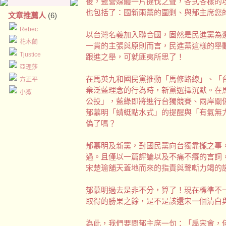
後，藍營媒體一片撻伐之聲，各式各樣的
也包括了：國新兩黨的圍剿、與郁主席您
文章推薦人
(6)
Rebec
以台灣名義加入聯合國，固然是民進黨為
花木蘭
一貫的主張與原則而言，民進黨這樣的舉
Tjustice
跟進之舉，可就匪夷所思了！
亞理莎
在馬英九和國民黨推動「馬修路線」、「
方正平
棄泛藍理念的行為時，新黨選擇沉默。在
小鯊
公投」，藍綠即將進行台獨競賽、兩岸關
郁慕明「蜻蜓點水式」的提醒與「有氣無
偽了嗎？
郁慕明及新黨，對國民黨向台獨靠攏之事
過。且僅以一篇評論以及不痛不癢的言詞
宋楚瑜舖天蓋地而來的指責與聲嘶力竭的
郁慕明過去是非不分，算了！現在標準不
取得的勝果之餘，是不是該還宋一個清白
為此，我們要問郁主席一句：「扁宋會，