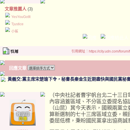
文章推薦人
(3)
YesYouGotIt
Tjustice
小鯊
引用網址：https://city.udn.com/forum
回應文章
黃義交:黨主席宋楚瑜下令，秘書長秦金生近期盡快與國民黨秘
（中央社記者曹宇帆台北二十三日
內容涵蓋區域、不分區立委提名協
（山昆）萁今天表示，國親兩黨立
算新選制的七十三席區域立委，親
委屈低標，秉盼國民黨拿出協商誠