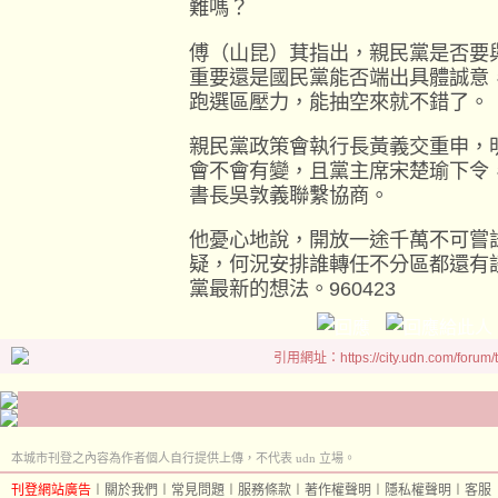
難嗎？
傅（山昆）萁指出，親民黨是否要
重要還是國民黨能否端出具體誠意
跑選區壓力，能抽空來就不錯了。
親民黨政策會執行長黃義交重申，
會不會有變，且黨主席宋楚瑜下令
書長吳敦義聯繫協商。
他憂心地說，開放一途千萬不可嘗
疑，何況安排誰轉任不分區都還有
黨最新的想法。960423
引用網址：https://city.udn.com/forum
本城市刊登之內容為作者個人自行提供上傳，不代表 udn 立場。
刊登網站廣告
︱
關於我們
︱
常見問題
︱
服務條款
︱
著作權聲明
︱
隱私權聲明
︱
客服