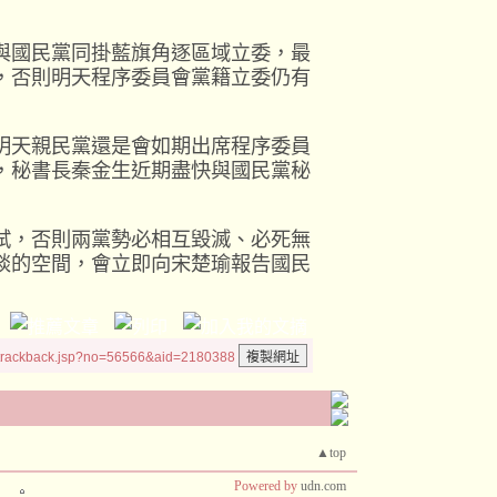
與國民黨同掛藍旗角逐區域立委，最
，否則明天程序委員會黨籍立委仍有
明天親民黨還是會如期出席程序委員
，秘書長秦金生近期盡快與國民黨秘
試，否則兩黨勢必相互毀滅、必死無
談的空間，會立即向宋楚瑜報告國民
/trackback.jsp?no=56566&aid=2180388
▲top
Powered by
udn.com