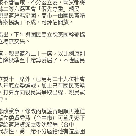
來不管區域、不分區立委，兩黨都將
縣二等六選區會「優先尊重」親民
親民黨籍馮定國、高市一由國民黨籍
專案協調」不成，可評估開放。
指出，下午與國民黨立院黨團幹部協
立場無交集。
席，親民黨為二十一席，以比例原則
自降標準至十席算委屈了，不懂國民
立委十一席外，已另有二十九位社會
入年底立委選戰，加上已有國民黨籍
，打算靠向親民黨爭取出線，親民黨
力。
修改黨章，修改內規讓黃昭順再連任
籍立委盧秀燕（台中市）可望角逐下
讓給黨籍資深立委沈智慧（台中
代表性，喬一席不分區給他有這麼困