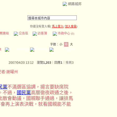
網路城邦
你還沒有登入喔(
馬上登入
/
加入會員
)
薦連結
公告區
訪客簿
市政中心
(0)
字體：
小
中
大
章
2007/04/20 13:12 瀏覽
1,203
｜回應
1
｜
推薦
3
者:謝曜州
民黨
不滿選區協調，揚言要缺席院
。不過，
國民黨
高層徹夜疏通之後，
出散會動議，國親聯手通過，讓排馬
不會再上演表決戰，就看國親能不能