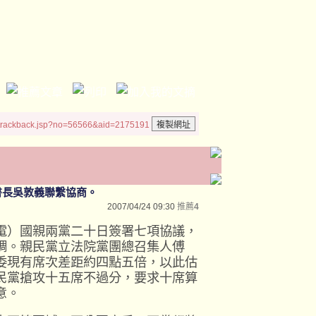
/trackback.jsp?no=56566&aid=2175191
書長吳敦義聯繫協商。
2007/04/24 09:30
推薦
4
電）國親兩黨二十日簽署七項協議，
調。親民黨立法院黨團總召集人傅
委現有席次差距約四點五倍，以此估
民黨搶攻十五席不過分，要求十席算
意。