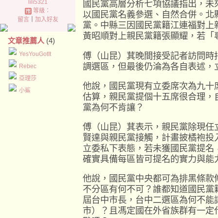
lili5321
國民黨高層分析七項協議指出，未
等級：
以國民黨名義參選、自然合併。北
留言
｜
加入好友
黨。中縣三因國民黨籍江連福對上
黃昭順對上親民黨籍張顯耀，若「
文章推薦人
(4)
傅（山昆）萁晚間接受記者訪問時
YesYouGotIt
調選區，但最後仍淪為各自表述，
Rebec
亞理莎
他說，國民黨現有立委席次為九十
小鯊
估算，親民黨提個十五席很合理，
黨為何不肯讓？
傅（山昆）萁表示，親民黨除現任
賢達與親民黨接觸，計畫披橘袍投
立委私下表態，若未獲國民黨提名
確實具備每區皆可提名的實力與能
他說，國民黨中央都可為排黑條款
不分區有何不可？誰都知道國民黨
屆台中市長，台中二選區為何不能
市）？且馮定國在外省族群有一定