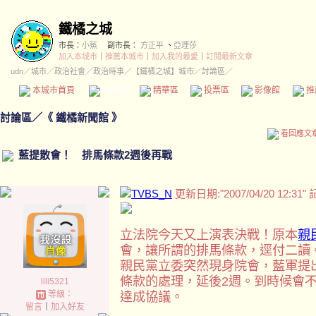
鐵橘之城
市長：
小鯊
副市長：
方正平
、
亞理莎
加入本城市
｜
推薦本城市
｜
加入我的最愛
｜
訂閱最新文章
udn
／
城市
／
政治社會
／
政治時事
／
【鐵橘之城】城市
／討論區／
本城市首頁
討論區
精華區
投票區
影像館
推
討論區
／
《 鐵橘新聞館 》
看回應文
藍提散會！ 排馬條款2週後再戰
更新日期:
2007/04/20 12:31
記
立法院今天又上演表決戰！原本
親
會，讓所謂的排馬條款，逕付二讀
親民黨立委突然現身院會，藍軍提
條款的處理，延後2週。到時候會
lili5321
等級：
達成協議。
留言
｜
加入好友