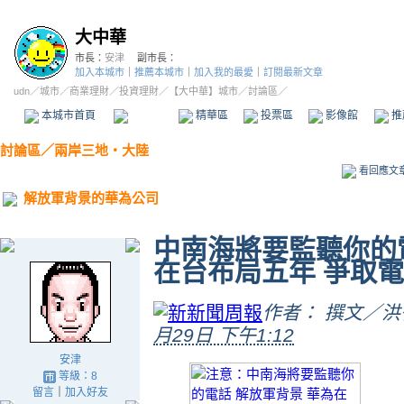
大中華
市長：
安津
副市長：
加入本城市
｜
推薦本城市
｜
加入我的最愛
｜
訂閱最新文章
udn
／
城市
／
商業理財
／
投資理財
／
【大中華】城市
／討論區／
本城市首頁
討論區
精華區
投票區
影像館
推
討論區
／
兩岸三地‧大陸
看回應文
解放軍背景的華為公司
中南海將要監聽你的電
在台布局五年 爭取
作者：
撰文／洪
月29日 下午1:12
安津
等級：8
留言
｜
加入好友