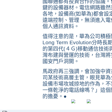
國聯通都有投資合作的協議。
鍵的設備器材。電信網路雖然
各地，設備商(如華為)都會
遠端控制、管理，無須進入電
個人通訊資料。
值得注意的是，華為公司積極開發的TD
Long Term Evolutio
的第四代(４Ｇ)移動通信技術與
灣布建與營運的技術，台灣將
國安門戶洞開。
馬政府再三強調，會加強中資
司某技術高層主管，眼見華為
設備市場攻城掠地的作為，不
一條乾淨的電話線嗎？」這個
的擔憂。●