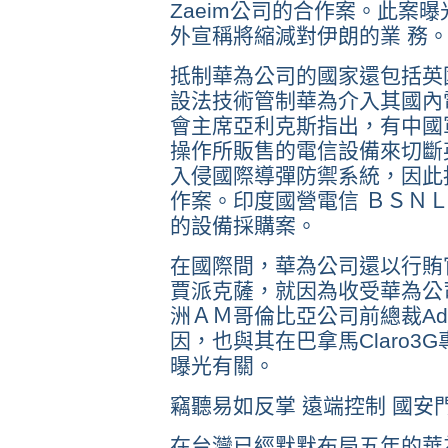
Zaeim公司的合作案。此案
外宣稱將縮減對伊朗的業 務
抵制華為公司的國家還包括英
設法技術管制華為介入其國內
會主席亞利克斯指出，有中國
操作所販售的電信設備來切斷
入侵國際導彈防禦系統，因此
作案。印度國營電信 ＢＳＮ
的設備採購案。
在國際間，華為公司還以行賄
賈派克薩，就因為收受華為公
洲ＡＭ哥倫比亞公司前總裁Adria
因，也與其在巴拿馬Claro
曝光有關。
竊聽易如反掌 遠端控制 國安
在台灣已經默默布局五年的華