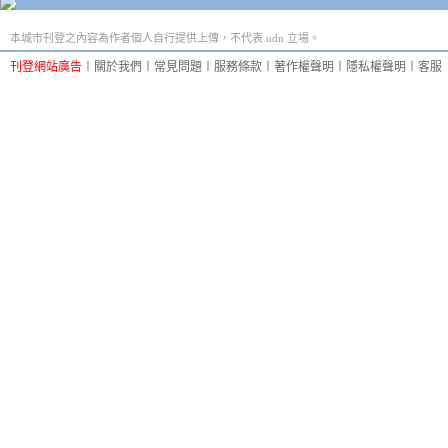
本城市刊登之內容為作者個人自行提供上傳，不代表 udn 立場。
刊登網站廣告
︱
關於我們
︱
常見問題
︱
服務條款
︱
著作權聲明
︱
隱私權聲明
︱
客服