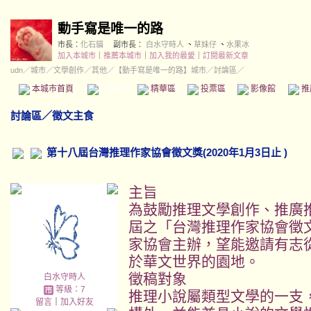
動手寫是唯一的路
市長：
化石貓
副市長：
白水守時人
、
草妹仔
、
水果冰
加入本城市
｜
推薦本城市
｜
加入我的最愛
｜
訂閱最新文章
udn
／
城市
／
文學創作
／
其他
／
【動手寫是唯一的路】城市
／討論區／
本城市首頁
討論區
精華區
投票區
影像館
推
討論區
／
徵文主食
第十八屆台灣推理作家協會徵文獎(2020年1月3日止 )
主旨
為鼓勵推理文學創作、推廣
屆之「台灣推理作家協會徵
家協會主辦，望能邀請有志
於華文世界的園地。
徵稿對象
白水守時人
等級：7
推理小說屬類型文學的一支
留言
｜
加入好友