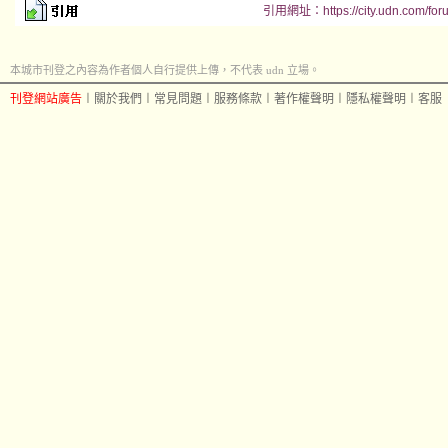
引用網址：https://city.udn.com/for
本城市刊登之內容為作者個人自行提供上傳，不代表 udn 立場。
刊登網站廣告
︱
關於我們
︱
常見問題
︱
服務條款
︱
著作權聲明
︱
隱私權聲明
︱
客服