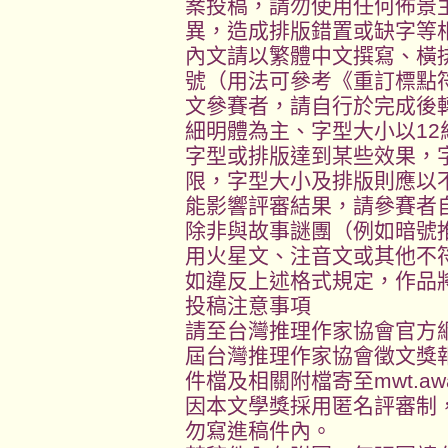
案投稿，請勿使用任何佈景
異，造成排版錯置或缺字等
內文請以繁體中文撰寫、橫
號（用法可參考《重訂標點
文參賽者，請自行於完成後
細明體為主、字型大小以1
字型或排版達到某些效果，
限，字型大小及排版則應以
能影響評審結果，請參賽者
除非與故事謎團（例如暗號
用火星文、注音文或其他不
如違反上述格式規定，作品
投稿注意事項
請至台灣推理作家協會官方
屆台灣推理作家協會徵文獎
件檔及相關附檔寄至mwt.awar
因本文學獎採用匿名評審制
勿寫進稿件內。