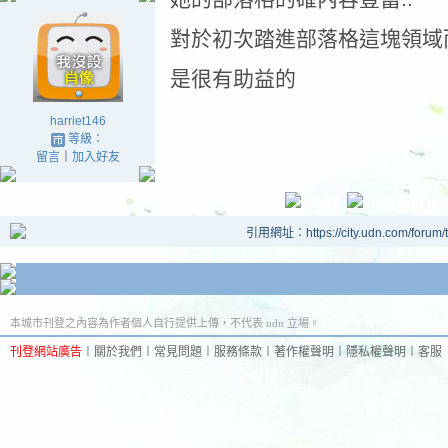
對於初次踏進部落格這塊領域
是很有助益的
harriet146
等級：
留言
｜
加入好友
引用網址：https://city.udn.com/forum
本城市刊登之內容為作者個人自行提供上傳，不代表 udn 立場。
刊登網站廣告
︱
關於我們
︱
常見問題
︱
服務條款
︱
著作權聲明
︱
隱私權聲明
︱
客服