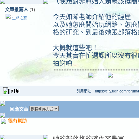
（我想對非原始人類應該挺簡
文章推薦人
(1)
今天如晞老師介紹他的經歷
生命之旅
以及她怎麼開始玩網路、怎麼
格的研究、到最後她跟部落格
大概就這些吧！
今天其實在忙選課所以沒有很
拍謝嚕
引用網址：https://city.udn.com/forum
回應文章
很有幫助
她的部落格的確內容豐富..