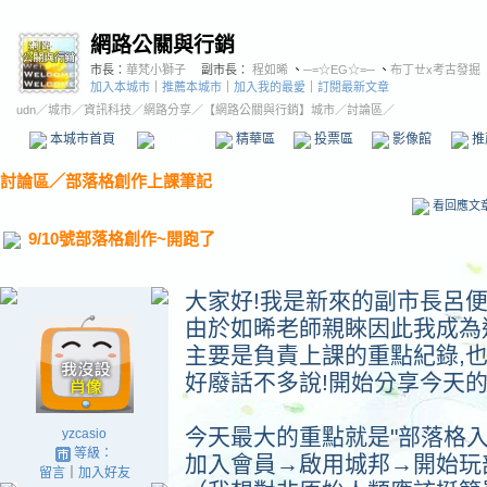
網路公關與行銷
市長：
華梵小獅子
副市長：
程如晞
、
─=☆EG☆=─
、
布丁ㄝx考古發掘
加入本城市
｜
推薦本城市
｜
加入我的最愛
｜
訂閱最新文章
udn
／
城市
／
資訊科技
／
網路分享
／
【網路公關與行銷】城市
／討論區／
本城市首頁
討論區
精華區
投票區
影像館
推
討論區
／
部落格創作上課筆記
看回應文
9/10號部落格創作~開跑了
大家好!我是新來的副市長呂
由於如晞老師親睞因此我成為
主要是負責上課的重點紀錄,
好廢話不多說!開始分享今天
今天最大的重點就是"部落格入
yzcasio
等級：
加入會員→啟用城邦→開始玩
留言
｜
加入好友