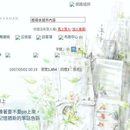
網路城邦
、
ＹＡＨＡＮ
你還沒有登入喔(
馬上登入
/
加入會員
)
薦連結
公告區
訪客簿
市政中心
(0)
字體：
小
中
大
章
2007/05/02 00:19 瀏覽
1,454
｜回應
3
｜
推薦
1
章上
豫著要不要po上來。
記憶猶新的笨話告訴