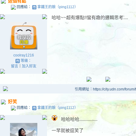
這個有點
回應給：
拿鐵王的娘（ping1112）
哈哈~~超有爆點!!蠻有趣的邏輯思考....
coolray1216
等級：
留言
｜
加入好友
引用網址：https://city.udn.com/forum
好笑
回應給：
拿鐵王的娘（ping1112）
哈哈哈哈...............
一早就被逗笑了