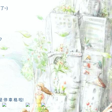
了~)
?
 車 格 啦!