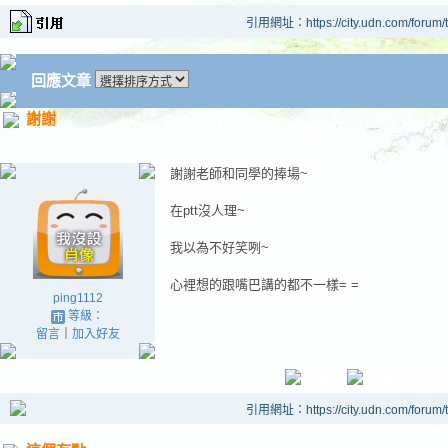
引用網址：https://city.udn.com/forum
回應文章
謝謝
謝謝老師和同學的捧場~
在ptt沒人理~
我以為不好笑咧~
心裡想的跟嘴巴講的都不一樣= =
ping1112
等級：
留言
｜
加入好友
引用網址：https://city.udn.com/forum