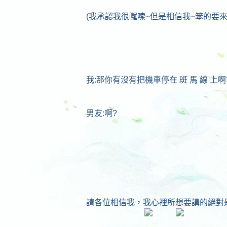
(我承認我很囉嗦~但是相信我~笨的要來
我:那你有沒有把機車停在 斑 馬 線 上啊
男友:啊?
請各位相信我，我心裡所想要講的絕對是 停