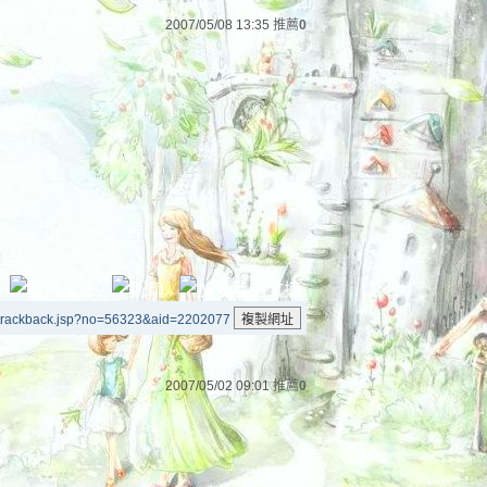
2007/05/08 13:35
推薦
0
/trackback.jsp?no=56323&aid=2202077
2007/05/02 09:01
推薦
0