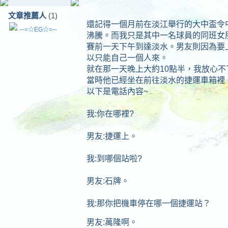
文章推薦人
(1)
還記得一個月前在淡江舉行的大中盃令
─=☆EG☆=─
沸騰。而我只是其中一名球員的同班女
賽前一天下午到達淡水。男友則因為要
以只能自己一個人來。
就在那一天晚上大約10點半，我放心
當時他已經坐在前往淡水的捷運車箱裡
以下是電話內容~
我:你在哪裡?
男友:捷運上。
我:到哪個站啦?
男友:石牌。
我:那你把機車停
男友:萬隆啊。