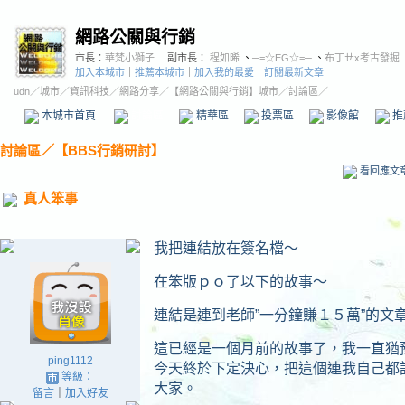
網路公關與行銷
市長：
華梵小獅子
副市長：
程如晞
、
─=☆EG☆=─
、
布丁ㄝx考古發掘
加入本城市
｜
推薦本城市
｜
加入我的最愛
｜
訂閱最新文章
udn
／
城市
／
資訊科技
／
網路分享
／
【網路公關與行銷】城市
／討論區／
本城市首頁
討論區
精華區
投票區
影像館
推
討論區
／
【BBS行銷研討】
看回應文
真人笨事
我把連結放在簽名檔～
在笨版ｐｏ了以下的故事～
連結是連到老師”一分鐘賺１５萬”的文
這已經是一個月前的故事了，我一直猶
ping1112
今天終於下定決心，把這個連我自己都
等級：
大家。
留言
｜
加入好友