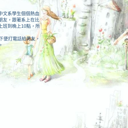
中文系學生個個熱血
朋友，跟著系上在比
上班到晚上10點，所
不下便打電話給男友，
。
在哪一個捷運站？