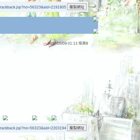
/trackback.jsp?no=56323&aid=2191805
2007/05/09 01:13
推薦
0
/trackback.jsp?no=56323&aid=2203194