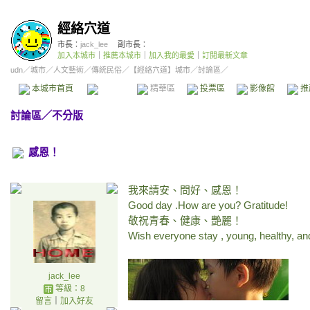
經絡穴道
市長：
jack_lee
副市長：
加入本城市
｜
推薦本城市
｜
加入我的最愛
｜
訂閱最新文章
udn
／
城市
／
人文藝術
／
傳統民俗
／
【經絡穴道】城市
／討論區／
本城市首頁
討論區
精華區
投票區
影像館
推
討論區
／
不分版
感恩！
我來請安、問好、感恩！
Good day .How are you? Gratitude!
敬祝青春、健康、艷麗！
Wish everyone stay , young, healthy, an
jack_lee
等級：8
留言
｜
加入好友