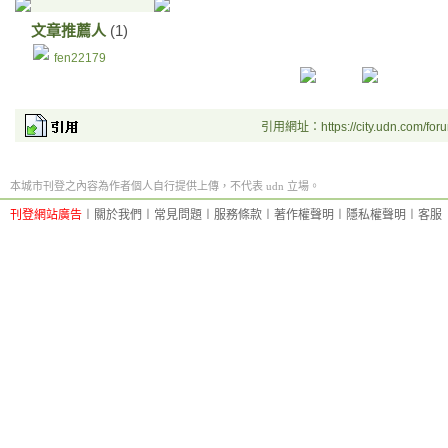
文章推薦人
(1)
fen22179
引用網址：https://city.udn.com/for
本城市刊登之內容為作者個人自行提供上傳，不代表 udn 立場。
刊登網站廣告
︱
關於我們
︱
常見問題
︱
服務條款
︱
著作權聲明
︱
隱私權聲明
︱
客服