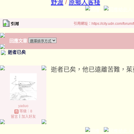
野渡
/
原鄉人客棧
引用網址：https://city.udn.com/forum
回應文章
逝者已矣
逝者已矣，他已遠離苦難，茱
yaduo
等級：8
留言
｜
加入好友