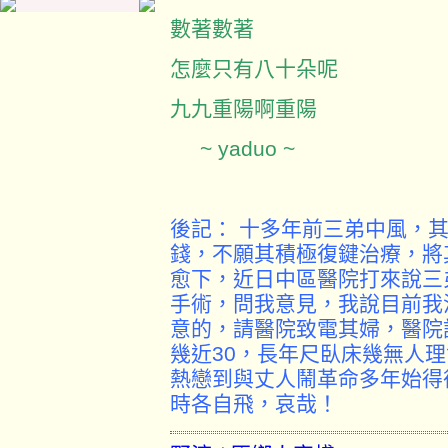
數著數著
怎麼只有八十朵呢
九九重陽啊重陽
~ yaduo ~
後記： 十多年前三弟中風，
錢，不願其積極復鍵治療，將
愈下，近日中區醫院打來說三
手術，問我意見，我說目前我
意的，請醫院致電其婦，醫院
幾近30，長年尺臥床幾無人
熱戀到與丈人鬧革命多年始得
時各自飛，哀哉！