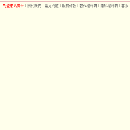
刊登網站廣告
︱
關於我們
︱
常見問題
︱
服務條款
︱
著作權聲明
︱
隱私權聲明
︱
客服