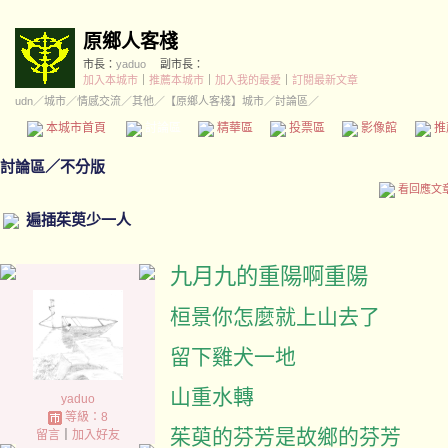
原鄉人客棧
市長：
yaduo
副市長：
加入本城市
｜
推薦本城市
｜
加入我的最愛
｜
訂閱最新文章
udn
／
城市
／
情感交流
／
其他
／
【原鄉人客棧】城市
／討論區／
本城市首頁
討論區
精華區
投票區
影像館
推
討論區
／
不分版
看回應文
遍插茱萸少一人
九月九的重陽啊重陽
桓景你怎麼就上山去了
留下雞犬一地
山重水轉
yaduo
等級：8
茱萸的芬芳是故鄉的芬芳
留言
｜
加入好友