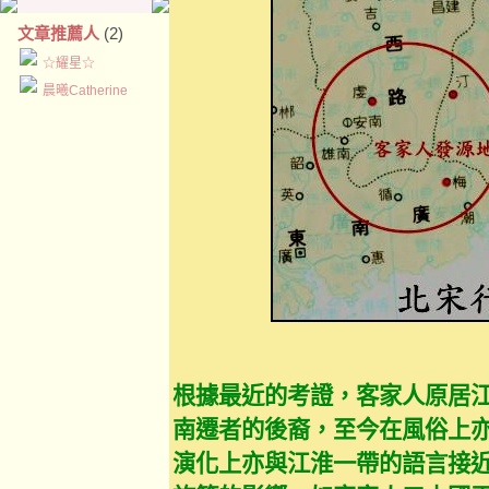
文章推薦人
(2)
☆耀星☆
晨曦Catherine
根據最近的考證，客家人原居
南遷者的後裔，至今在風俗上
演化上亦與江淮一帶的語言接