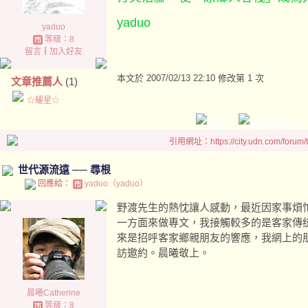
yaduo
yaduo
等級：8
留言
｜
加入好友
本文於
2007/02/13 22:10 修改第 1 次
文章推薦人
(1)
☆耀星☆
引用網址：https://city.udn.com/forum
世代源流遠 ── 尋根
回應給：
yaduo（yaduo）
野渡先生的熱忱讓人感動，最近因家事煩
一方面來做專文，我接觸較多的是客家傳
來是招呼客家鄉親朋友的響應，我網上的
訪邀約。晨曦敬上。
晨曦Catherine
等級：8