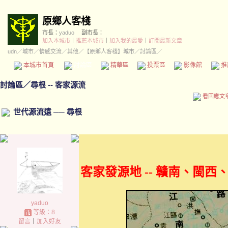
原鄉人客棧
市長：
yaduo
副市長：
加入本城市
｜
推薦本城市
｜
加入我的最愛
｜
訂閱最新文章
udn
／
城市
／
情感交流
／
其他
／
【原鄉人客棧】城市
／討論區／
本城市首頁
討論區
精華區
投票區
影像館
推
討論區
／
尋根 -- 客家源流
看回應文
世代源流遠 ── 尋根
客家發源地 -- 贛南、閩
yaduo
等級：8
留言
｜
加入好友