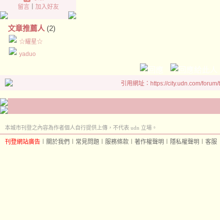
留言
｜
加入好友
文章推薦人
(2)
☆耀星☆
yaduo
引用網址：https://city.udn.com/forum
本城市刊登之內容為作者個人自行提供上傳，不代表 udn 立場。
刊登網站廣告
︱
關於我們
︱
常見問題
︱
服務條款
︱
著作權聲明
︱
隱私權聲明
︱
客服