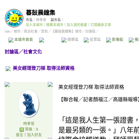
暮鼔晨鐘集
市長：
時季常
副市長：
加入本城市
｜
推薦本城市
｜
加入我的最愛
｜
訂閱最新文章
udn
／
城市
／
政治社會
／
其他
／
【暮鼔晨鐘集】城市
／討論區／
本城市首頁
討論區
精華區
投票區
影像館
推
討論區
／
社會文化
美女經理登刀梯 取得法師資格
美女經理登刀梯 取得法師資格
【聯合報╱記者顏福江／高雄縣報導
「這是我人生第一張證書
時季常
是最另類的一張。」八年
等級：8
留言
｜
加入好友