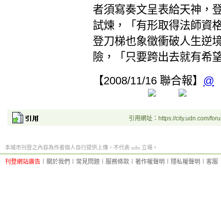
者須寫奏文呈表給天神，
試煉，「有形取得法師資
登刀梯也象徵衝破人生逆
險，「只要跨出去就有希
【2008/11/16 聯合報】
@
引用網址：https://city.udn.com/for
本城市刊登之內容為作者個人自行提供上傳，不代表 udn 立場。
刊登網站廣告
︱
關於我們
︱
常見問題
︱
服務條款
︱
著作權聲明
︱
隱私權聲明
︱
客服