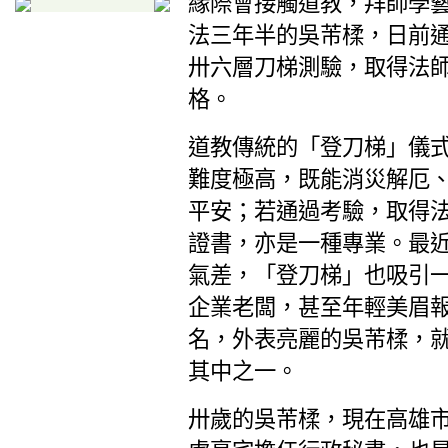
緣際會接觸道教，拜師學
法三年半的吳芾楺，日前
卅六層刀梯測驗，取得法
格。
道教傳統的「登刀梯」儀
難度極高，既能消災解厄
平安；若通過考驗，取得
證書，亦是一種專業。最
氣差，「登刀梯」也吸引
企業老闆，甚至年輕美眉
名，外表亮麗的吳芾楺，
其中之一。
卅歲的吳芾楺，現在高雄