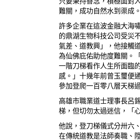
只要秉持善念，積極面對
難關，成功自然水到渠成
許多企業在這波金融大海
的鼎湖生物科技公司受災
氣差、道教興」，他接觸
為仙佛庇佑助他度難關。
一階刀梯看作人生所面臨
感。」十幾年前曾玉璽便
參加登爬一百零八層天梯
高雄市職業道士理事長呂
梯，但切勿太過迷信，「
他說，登刀梯儀式分卅六
在傳統道教是法師奏職、