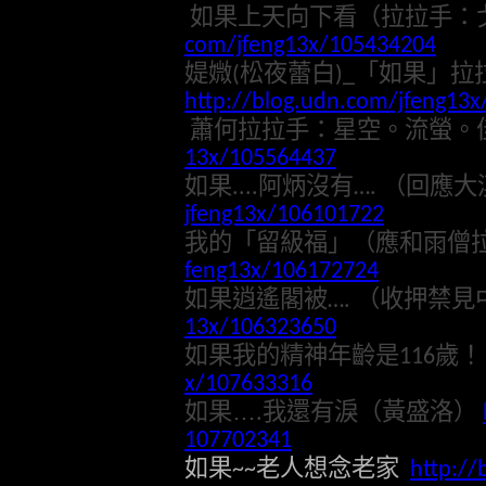
如果上天向下看（拉拉手：
com/jfeng13x/105434204
媞媺
松夜蕾白
「如果」拉
(
)_
http://blog.udn.com/jfeng13
蕭何拉拉手：星空。流螢。
13x/105564437
如果
阿炳沒有
（回應大
....
….
jfeng13x/106101722
我的「留級福」（應和雨僧
feng13x/106172724
如果逍遙閣被
（收押禁見
….
13x/106323650
如果我的精神年齡是
歲！
116
x/107633316
如果…
我還有淚（黃盛洛）
.
107702341
如果
老人想念老家
~~
http://