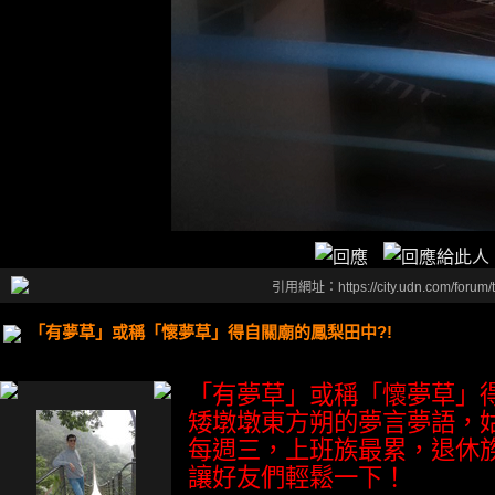
引用網址：https://city.udn.com/forum
「有夢草」或稱「懷夢草」得自關廟的鳳梨田中?!
「有夢草」或稱「懷夢草」得
矮墩墩東方朔的夢言夢語，
每週三，上班族最累，退休
讓好友們輕鬆一下！