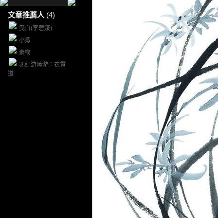
文章推薦人
(4)
曳白(李碧娥)
小鯊
素樸
馮紀游陸游：衣貫
道