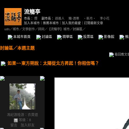
流觴亭
市長：
煙
副市長：
逍遙人
、
觴-酒寒
、
‧新月‧
、
李小花
加入本城市
｜
推薦本城市
｜
加入我的最愛
｜
訂閱最新文章
udn
／
城市
／
文學創作
／
詩詞
／
【流觴亭】城市
／討論區／
本城市首頁
討論區
精華區
投票區
影像館
推
討論區
／
本週主題
看回應文
如果~~東方朔說：太陽從北方昇起！你相信嗎？
馮紀游陸游：衣貫道
等級：8
留言
｜
加入好友