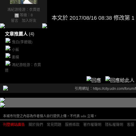
馮紀游陸游：衣貫道
等級：8
本文於
2017/08/16 08:38 修改第 1
留言
｜
加入好友
文章推薦人
(4)
曳白(李碧娥)
小鯊
素樸
馮紀游陸游：衣貫
道
引用網址：https://city.udn.com/forum
本城市刊登之內容為作者個人自行提供上傳，不代表 udn 立場。
刊登網站廣告
︱
關於我們
︱
常見問題
︱
服務條款
︱
著作權聲明
︱
隱私權聲明
︱
客服