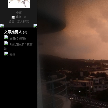
小鯊
等級：8
留言
｜
加入好友
文章推薦人
(3)
曳白(李碧娥)
馮紀游陸游：衣貫
道
素樸