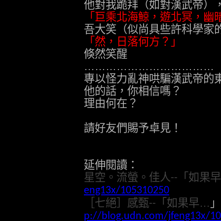
他對我跪拜（如對漢武帝）
「巨乘北海鯨，遊北冥，幽
吾大笑（似尚具些許科學家
「然，日落何方？」
倏然笑醒
………………………………
專以怪力亂神哄騙漢武帝的
他的話，你相信嗎？
理由何在？
請好友們賜予卓見！
延伸閱讀：
星空。流螢。佳人
「如果早
--
eng13x/105310250
［七絕］感甄
「如果早…
」
--
p://blog.udn.com/jfeng13x/1