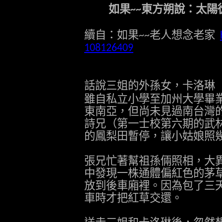
如果
東方朔說：太陽
~~
續自：如果
老人想念老家
~~
108126409
話說三姐的外孫女，卡洛琳
雖自私立小學至加州大學畢
東南亞，但尚未見過南台灣
詩兄（第一士校第六期的武
的鳳梨田暫停，讓小姑娘照
張兄忙著幫祖孫倆照相，大
中發現一株通體偏紅色的茅
放到後車廂裡。因為包了三
車時才把紅草交還。