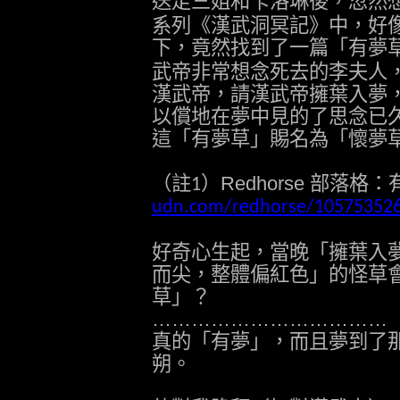
送走三姐和卡洛琳後，忽然
系列《漢武洞冥記》中，好
下，竟然找到了一篇「有夢
武帝非常想念死去的李夫人
漢武帝，請漢武帝擁葉入夢
以償地在夢中見的了思念已
這「有夢草」賜名為「懷夢
（註
）Redhorse 部落
1
udn.com/redhorse/10575352
好奇心生起，當晚「擁葉入
而尖，整體偏紅色」的怪草
草」？
………………………………
真的「有夢」，而且夢到了
朔。