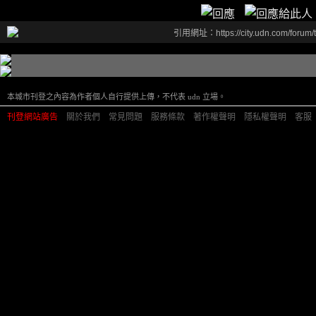
引用網址：https://city.udn.com/forum
本城市刊登之內容為作者個人自行提供上傳，不代表 udn 立場。
刊登網站廣告
︱
關於我們
︱
常見問題
︱
服務條款
︱
著作權聲明
︱
隱私權聲明
︱
客服