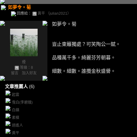
如夢令。菊
回應給：
黃平 （julian2021）
如夢令。菊
豈止東籬獨處？可笑陶公一賦。
品種萬千多。綺麗芬芳朝暮。
煙
等級：8
細數。細數。誰攬金秋盛譽。
留言
｜
加入好友
文章推薦人
(6)
起雲
曳白(李碧娥)
白蘋
素樸
逍遙人
黃平