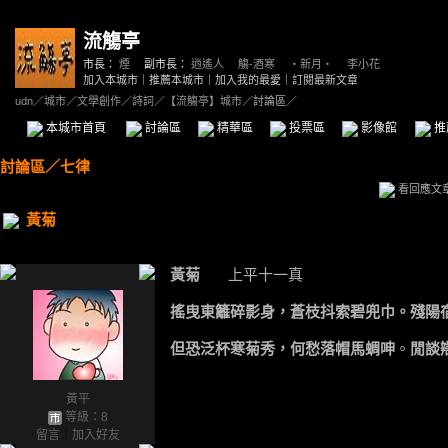
流觴亭
市長：
煙
副市長：
逍遙人
、
觴-酒寒
、
‧新月‧
、
李小花
加入本城市
｜
推薦本城市
｜
加入我的最愛
｜
訂閱最新文章
udn
／
城市
／
文學創作
／
詩詞
／
【流觴亭】城市
／討論區／
本城市首頁
討論區
精華區
投票區
影像館
推
討論區
／
七律
看回應文
黃菊
黃菊
上平十一真
搖曳東籬碎影身，蒼枝抖索碧兜巾。殘陽
但恐泛杯寒菊秀，何愁落帽馬
蜩
呻
。
閒談
黃平
等級：8
留言
｜
加入好友