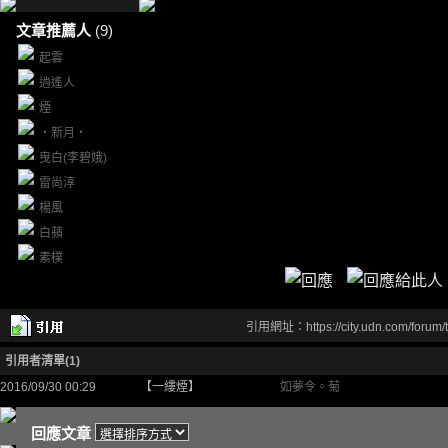
文章推薦人
(9)
起雲
逍遙人
煙
‧新月‧
曳白(李碧娥)
雷尚淳
楊風
白蘋
素樸
引用網址：https://city.udn.com/forum
引用者清單(1)
2016/09/30 00:29
【一縷煙】
如夢令。菊
回應文章