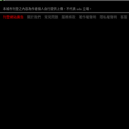
本城市刊登之內容為作者個人自行提供上傳，不代表 udn 立場。
刊登網站廣告
︱
關於我們
︱
常見問題
︱
服務條款
︱
著作權聲明
︱
隱私權聲明
︱
客服