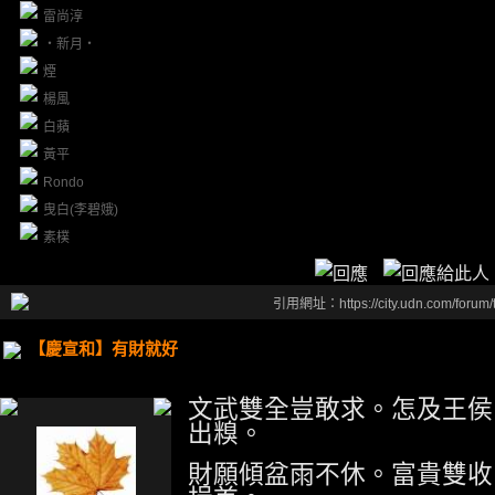
雷尚淳
‧新月‧
煙
楊風
白蘋
黃平
Rondo
曳白(李碧娥)
素樸
引用網址：https://city.udn.com/forum
【慶宣和】有財就好
文武雙全豈敢求
。
怎及王侯
出糗。
財願傾盆雨不休
。
富貴雙收