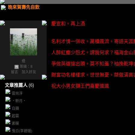
晚來賀壽先自飲
慶宣和。再上酒
名利才情一併收。萬種風流。寄語天涯
人醉紅塵少怨尤。謂我何求？福海金山
煙
爭做英雄搶出頭。莫不知羞？袖挽乾坤
等級：8
留言
｜
加入好友
財富功名樣樣求。世世無憂。桀傲清高
文章推薦人
(6)
祝大小男女獅王們喜慶連連
雷尚淳
‧新月‧
白蘋
起雲
素樸
曳白(李碧娥)