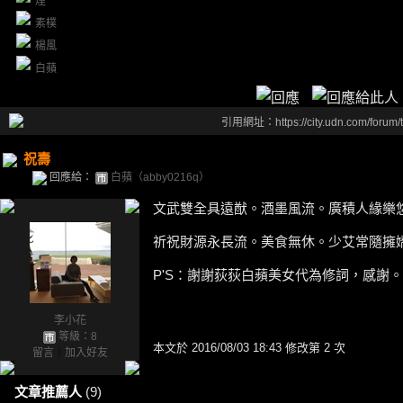
煙
素樸
楊風
白蘋
引用網址：https://city.udn.com/forum
祝壽
回應給：
白蘋（abby0216q）
文武雙全具遠猷。酒墨風流。廣積人緣樂
祈祝財源永長流。美食無休。少艾常隨擁
P'S：謝謝荻荻白蘋美女代為修詞，感謝。
李小花
等級：8
本文於
2016/08/03 18:43 修改第 2 次
留言
｜
加入好友
文章推薦人
(9)