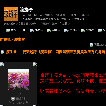
流觴亭
市長：
煙
副市長：
逍遙人
、
觴-酒寒
、
‧新月‧
、
李小花
加入本城市
｜
推薦本城市
｜
加入我的最愛
｜
訂閱最新文章
udn
／
城市
／
文學創作
／
詩詞
／
【流觴亭】城市
／討論區／
本城市首頁
討論區
精華區
投票區
影像館
推
討論區
／
慶生會
看回應文
慶生會......代天巡狩【慶宣和】 兩闕賀酒寒及楊風及所有八月
奉煙市長之命，特填詞兩闕來獻
文武雙全乃淑尤。賽勝王侯。歷
財若春江湧不休。富貴無憂。祝
白蘋
等級：8
留言
｜
加入好友