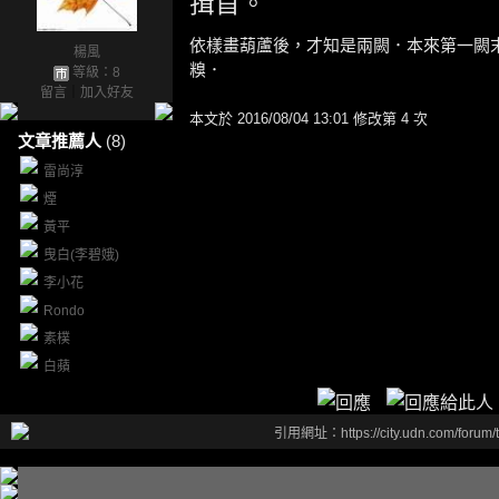
揖
首。
依樣畫葫蘆後，才知是兩闕．本來第一闕
楊風
糗．
等級：8
留言
｜
加入好友
本文於
2016/08/04 13:01 修改第 4 次
文章推薦人
(8)
雷尚淳
煙
黃平
曳白(李碧娥)
李小花
Rondo
素樸
白蘋
引用網址：https://city.udn.com/forum