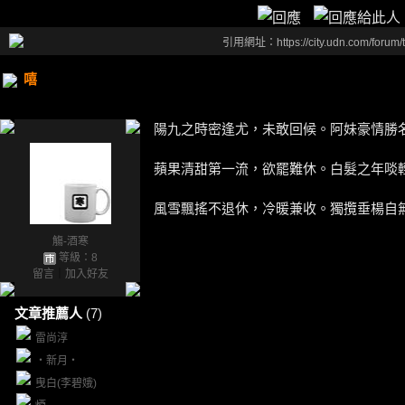
引用網址：https://city.udn.com/forum
嘻
陽九之時密逢尤，未敢回候。阿妹豪情勝
蘋果清甜第一流，欲罷難休。白髮之年啖
風雪飄搖不退休，冷暖兼收。獨攬垂楊自
觴-酒寒
等級：8
留言
｜
加入好友
文章推薦人
(7)
雷尚淳
‧新月‧
曳白(李碧娥)