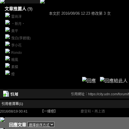
文章推薦人
(9)
本文於
2016/08/06 12:23 修改第 3 次
雷尚淳
‧新月‧
黃平
曳白(李碧娥)
李小花
Rondo
楊風
素樸
煙
引用網址：https://city.udn.com/forum
引用者清單(1)
2016/08/19 00:41
【一縷煙】
慶宣和。再上酒
回應文章