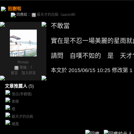
拍謝啦
回應給：
最天才的白痴（aaronftt）
不敢當
實在是不忍一場美麗的星雨就
請問 自嘆不如的 是 天才
Rondo
等級：7
本文於
2015/06/15 10:25 修改第 1
留言
｜
加入好友
文章推薦人
(5)
曳白(李碧娥)
素樸
煙
最天才的白痴
楊風