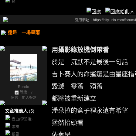
煙
引用網址：https://city.udn.com/forum
還是 一場星雨
用攝影錄放機倒帶看
於是 沉默不是最後一句話
吉卜賽人的命運還是由星座指
毀滅 零落 殞落
Rondo
等級：7
都將被重新建立
留言
｜
加入好友
潘朵拉的盒子裡永遠有希望
文章推薦人
(5)
曳白(李碧娥)
猛然抬頭看
素樸
依舊是
楊風