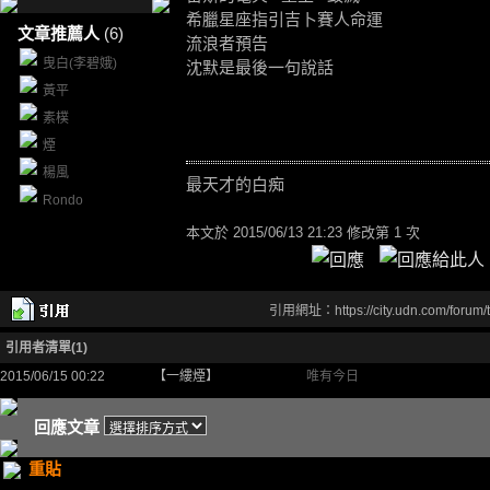
希臘星座指引吉卜賽人命運
文章推薦人
(6)
流浪者預告
曳白(李碧娥)
沈默是最後一句說話
黃平
素樸
煙
楊風
最天才的白痴
Rondo
本文於
2015/06/13 21:23 修改第 1 次
引用網址：https://city.udn.com/forum
引用者清單(1)
2015/06/15 00:22
【一縷煙】
唯有今日
回應文章
重貼