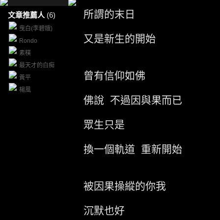
所謂的末日
文章推薦人
(6)
曳白(李碧娥)
又是新生的開始
Rondo
素樸
最天才的白痴
曾有信仰如佛
黃平
楊風
佛說 不過因與果而已
眾生只是
換一個軌道 重新開始
被因果操縱的你我
沉默也好