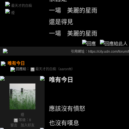
最天才的白痴
一場 美麗的星雨
煙
還是得見
一場 美麗的星雨
引用網址：https://city.udn.com/forum
唯有今日
回應給：
最天才的白痴（aaronftt）
唯有今日
應該沒有憤怒
煙
等級：8
也沒有嘆息
留言
｜
加入好友