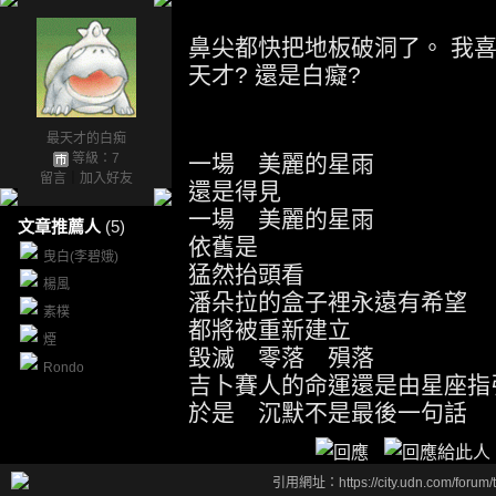
鼻尖都快把地板破洞了。 我
天才? 還是白癡?
最天才的白痴
等級：7
一場 美麗的星雨
留言
｜
加入好友
還是得見
一場 美麗的星雨
文章推薦人
(5)
依舊是
曳白(李碧娥)
猛然抬頭看
楊風
潘朵拉的盒子裡永遠有希望
素樸
都將被重新建立
煙
毀滅 零落 殞落
Rondo
吉卜賽人的命運還是由星座指
於是 沉默不是最後一句話
引用網址：https://city.udn.com/forum