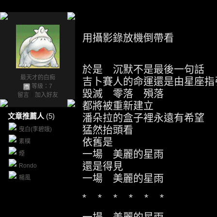
用攝影錄放機倒帶看
於是 沉默不是最後一句話
最天才的白痴
吉卜賽人的命運還是由星座指
等級：7
毀滅 零落 殞落
留言
｜
加入好友
都將被重新建立
文章推薦人
(5)
潘朵拉的盒子裡永遠有希望
猛然抬頭看
曳白(李碧娥)
依舊是
素樸
一場 美麗的星雨
煙
還是得見
Rondo
一場 美麗的星雨
楊風
* * * * * *
一場 美麗的星雨