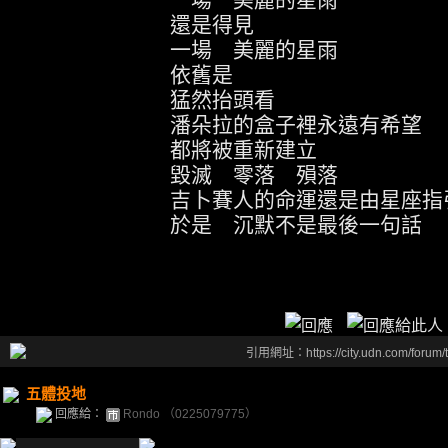
還是得見
一場 美麗的星雨
依舊是
猛然抬頭看
潘朵拉的盒子裡永遠有希望
都將被重新建立
毀滅 零落 殞落
吉卜賽人的命運還是由星座指
於是 沉默不是最後一句話
引用網址：https://city.udn.com/forum
五體投地
回應給：
Rondo （0225079775）