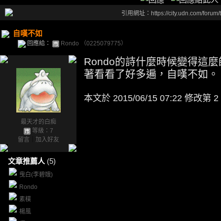
引用網址：https://city.udn.com/forum
自嘆不如
回應給：
Rondo （0225079775）
Rondo的詩什麼時候變得這
著看看了好多遍，自嘆不如。
本文於
2015/06/15 07:22 修改第 2
最天才的白痴
等級：7
留言
｜
加入好友
文章推薦人
(5)
曳白(李碧娥)
Rondo
素樸
楊風