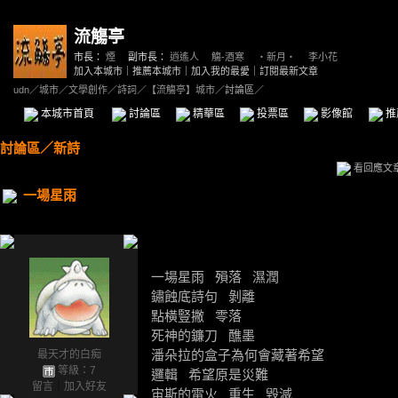
流觴亭
市長：
煙
副市長：
逍遙人
、
觴-酒寒
、
‧新月‧
、
李小花
加入本城市
｜
推薦本城市
｜
加入我的最愛
｜
訂閱最新文章
udn
／
城市
／
文學創作
／
詩詞
／
【流觴亭】城市
／討論區／
本城市首頁
討論區
精華區
投票區
影像館
推
討論區
／
新詩
看回應文
一場星雨
一場星雨 殞落 濕潤
鏽蝕底詩句 剝離
點橫豎撇 零落
死神的鐮刀 醮墨
潘朵拉的盒子為何會藏著希望
最天才的白痴
等級：7
邏輯 希望原是災難
留言
｜
加入好友
宙斯的電火 重生 毀滅