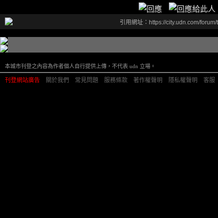
引用網址：https://city.udn.com/forum
本城市刊登之內容為作者個人自行提供上傳，不代表 udn 立場。
刊登網站廣告
︱
關於我們
︱
常見問題
︱
服務條款
︱
著作權聲明
︱
隱私權聲明
︱
客服