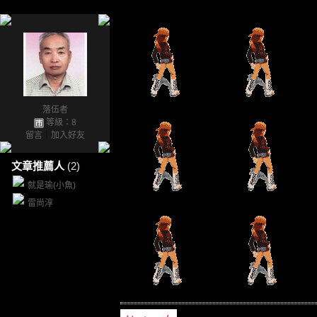
落伍者
等級：8
留言
｜
加入好友
文章推薦人
(2)
就是瑜(小魚)
雷尚淳