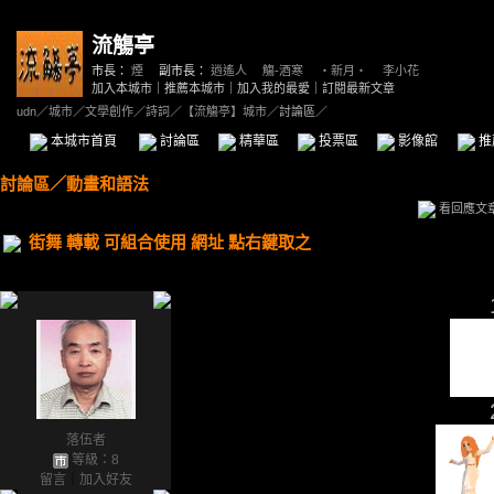
流觴亭
市長：
煙
副市長：
逍遙人
、
觴-酒寒
、
‧新月‧
、
李小花
加入本城市
｜
推薦本城市
｜
加入我的最愛
｜
訂閱最新文章
udn
／
城市
／
文學創作
／
詩詞
／
【流觴亭】城市
／討論區／
本城市首頁
討論區
精華區
投票區
影像館
推
討論區
／
動畫和語法
看回應文
街舞 轉載 可組合使用 網址 點右鍵取之
落伍者
等級：8
留言
｜
加入好友