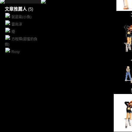
文章推薦人
(5)
就是瑜(小魚)
雷尚淳
煙
方程釋(甜蜜的負
擔)
Rosy