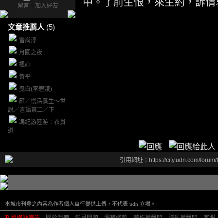
中。了前生恨，來生約，訴情
留言
｜
加入好友
文章推薦人
(5)
雷尚淳
月圓之夜
楓心
黃平
曳白(李碧娥)
雁／慢活養生～世
說／言語第二／下
馮紀游陸游：衣貫
道
引用網址：https://city.udn.com/forum
本城市刊登之內容為作者個人自行提供上傳，不代表 udn 立場。