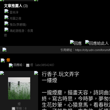
文章推薦人
(3)
雷尚淳
月圓之夜
曳白(李碧娥)
馮紀游陸游：衣貫
道
引用網址：https://city.udn.com/forum
修
回應給：
煙（abc3854240）
行香子.玩文弄字
一縷煙
一攏煙塵，描畫天容，詩詞曲
終。寫古時思，今時夢，夢匆
生花妙筆，心猿意馬。看春秋
煙
等級：8