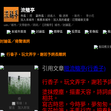
流觴亭
市長：
煙
副市長：
逍遙人
、
觴-酒寒
、
‧新月‧
、
李小花
加入本城市
｜
推薦本城市
｜
加入我的最愛
｜
訂閱最新文章
udn
／
城市
／
文學創作
／
詩詞
／
【流觴亭】城市
／討論區／
本城市首頁
討論區
精華區
投票區
影像館
推
討論區
／
倚聲填詞
看回應文
行香子。玩文弄字，謝若予詞長贈詞
引用文章
贈流觴亭(行香子)
行香子。玩文弄字，謝若予
塗抹煙塵，描畫天容，詩詞
相共。
煙
寫古時思，今時夢，夢匆匆
等級：8
留言
｜
加入好友
生花妙筆，天馬行空。把春