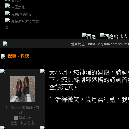
雷尚淳
月圓之夜
曳白(李碧娥)
馮紀游陸游：衣貫
道
引用網址：https://city.udn.com/forum
保重、愉快
大小姐，您神隱的過癮，詩詞
下，您此聯副部落格的詩詞首
空餘荒蔗。
生活得微笑，歲月需行動，我
Sir Norton 魯賓遜，救
命！
等級：8
留言
｜
加入好友