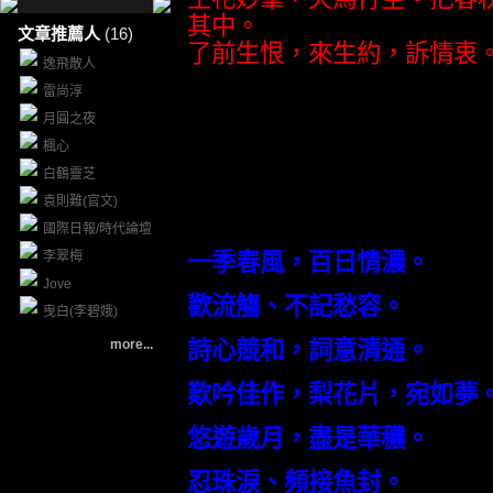
其中。
文章推薦人
(16)
了前生恨，來生約，訴情衷
逸飛散人
雷尚淳
月圓之夜
楓心
白鶴靈芝
袁則難(官文)
附上若予詞長原玉:
國際日報/時代論壇
李翠梅
一季春風，百日情濃。
Jove
歡流觴、不記愁容。
曳白(李碧娥)
more...
詩心競和，詞意清通。
歎吟佳作，梨花片，宛如夢
悠遊歲月，盡是華穠。
忍珠淚、頻接魚封。