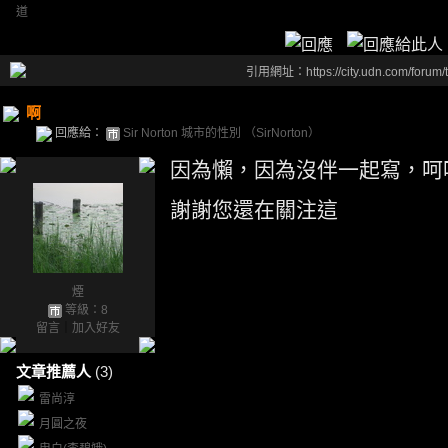
道
引用網址：https://city.udn.com/forum
啊
回應給：
Sir Norton 城市的性別 （SirNorton）
因為懶，因為沒伴一起寫，呵
謝謝您還在關注這
煙
等級：8
留言
｜
加入好友
文章推薦人
(3)
雷尚淳
月圓之夜