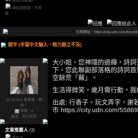
曳白(李碧娥)
馮紀游陸游：衣貫
道
引用網址：https://city.udn.com/forum
錯字 (手寫中文輸入，眼力跟之不及)
大小姐，您神隱的過癮，詩詞
下，您此聯副部落格的詩詞首
空餘荒「蕪」。
生活得微笑，歲月需行動，我
Sir Norton 魯賓遜，救
出處: 行香子。玩文弄字，謝若予
命！
市 https://city.udn.com/558
等級：8
留言
｜
加入好友
文章推薦人
(3)