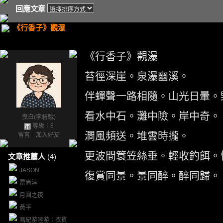
回應文章
《行香子》觀瀑
《行香子》觀瀑
苔徑深崖。泉瀑幽溪。
伴蟬聲一路相隨。山光日暈。
看水中石。灘中險。岸中奇。
曳白(李碧娥)
等級：8
澗風頻送。堆雲時攏。
留言
｜
加入好友
更波間簑笠絲垂。輕收釣餌。
文章推薦人
(4)
JASON
復賞同景。景同醉。醉同歸。
雷尚淳
月圓之夜
黃平
馮紀游陸游：衣貫