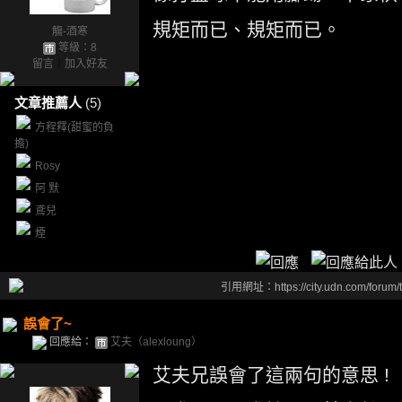
規矩而已、規矩而已。
觴-酒寒
等級：8
留言
｜
加入好友
文章推薦人
(5)
方程釋(甜蜜的負
擔)
Rosy
阿 默
鳶兒
煙
引用網址：https://city.udn.com/forum
誤會了~
回應給：
艾夫（alexloung）
艾夫兄誤會了這兩句的意思 !