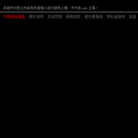
本城市刊登之內容為作者個人自行提供上傳，不代表 udn 立場。
刊登網站廣告
︱
關於我們
︱
常見問題
︱
服務條款
︱
著作權聲明
︱
隱私權聲明
︱
客服