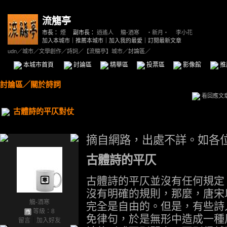
流觴亭
市長：
煙
副市長：
逍遙人
、
觴-酒寒
、
‧新月‧
、
李小花
加入本城市
｜
推薦本城市
｜
加入我的最愛
｜
訂閱最新文章
udn
／
城市
／
文學創作
／
詩詞
／
【流觴亭】城市
／討論區／
本城市首頁
討論區
精華區
投票區
影像館
推
討論區
／
關於詩詞
看回應文
古體詩的平仄對仗
摘自網路，出處不詳。如各
古體詩的平仄
古體詩的平仄並沒有任何規定
沒有明確的規則，那麼，唐宋
觴-酒寒
完全是自由的。但是，有些詩
等級：8
免律句，於是無形中造成一種
留言
｜
加入好友