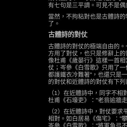
有七句是三平調。可見不是偶
當然，不拘粘對也是古體詩的
了。
古體詩的對仗
古體詩的對仗的極端自由的。
方用了對仗，也只是修辭上的
像杜甫《歲晏行》這樣一首相
仗；岑參《白雪歌》只用了一
都護鐵衣冷難著"，也還只是
的對仗和近體詩的對仗有下列
（1）在近體詩中，同字不相
杜甫《石壕吏》："老翁逾牆走
（2）在近體詩中，對仗要求
相對。如白居易《傷宅》："
岑參《白雪歌》："將軍角弓不得