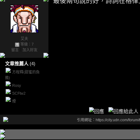
最後兩句說的好，詩詞在格律
艾夫
等級：7
留言
｜
加入好友
文章推薦人
(4)
方程釋(甜蜜的負
擔)
Rosy
SCFtw2
煙
引用網址：https://city.udn.com/forum