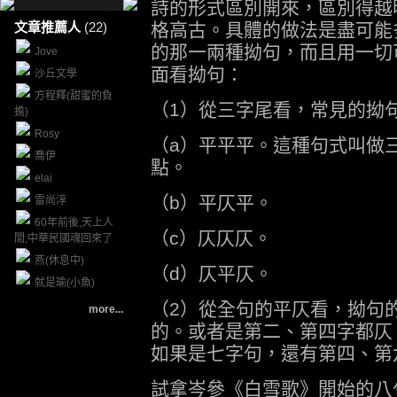
詩的形式區別開來，區別得越
文章推薦人
(22)
格高古。具體的做法是盡可能
的那一兩種拗句，而且用一切
Jove
面看拗句：
沙丘文學
方程釋(甜蜜的負
（1）從三字尾看，常見的拗
擔)
Rosy
（a）平平平。這種句式叫做
喬伊
點。
elai
（b）平仄平。
雷尚淳
60年前後,天上人
（c）仄仄仄。
間,中華民國魂回來了
燕(休息中)
（d）仄平仄。
就是瑜(小魚)
（2）從全句的平仄看，拗句
more...
的。或者是第二、第四字都仄
如果是七字句，還有第四、第
試拿岑參《白雪歌》開始的八