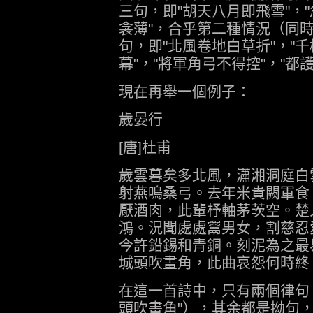
三句，即"胡天八月即飛雪"，
衾薄"，合乎第二種情況（同
句，即"北風卷地白草折"，"
幕"，"將軍角弓不得控"，"都
現在再舉一個例子：
歲晏行
[唐]杜甫
歲雲暮矣多北風，瀟湘洞庭白
射燕鳴桑弓。去年米貴闕軍食
厭酒肉，此輩杼軸茅茨空。楚
鴻。況聞處處鬻男女，割慈忍
今許鉛錫和青銅。刻泥為之最
城頭吹畫角，此曲哀怨何時終
在這一首詩中，只有兩個律句（
頭吹畫角"），其余都是拗句