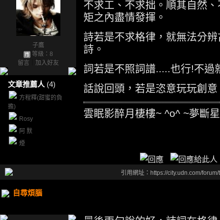
不求工、不求拙。順其自然、不
矩之內盡情發揮。
詩若是不求格律，就無法分辨
子鷹
詩。
等級：8
留言
｜
加入好友
詞若是不照詞譜.....也行!
文章推薦人
(4)
話說回頭，若是恣意玩玩創意，
方程釋(甜蜜的負
擔)
雲眠影醉月棲樓~ ^o^ ~夢斷
Rosy
阿 默
煙
引用網址：https://city.udn.com/forum
自尋煩腦