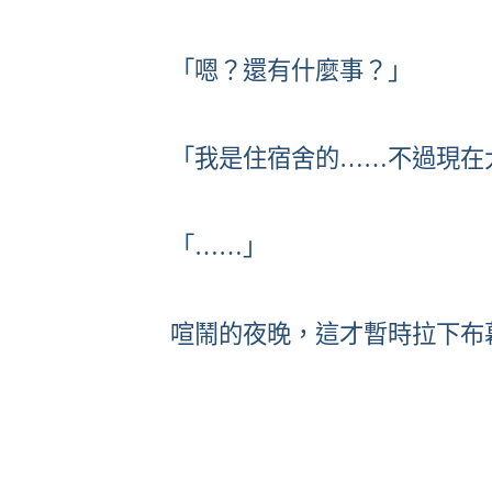
「嗯？還有什麼事？」
「我是住宿舍的……不過現在
「……」
喧鬧的夜晚，這才暫時拉下布