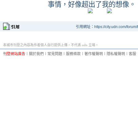
事情，好像超出了我的想像。
引用網址：https://city.udn.com/forum
本城市刊登之內容為作者個人自行提供上傳，不代表 udn 立場。
刊登網站廣告
︱
關於我們
︱
常見問題
︱
服務條款
︱
著作權聲明
︱
隱私權聲明
︱
客服