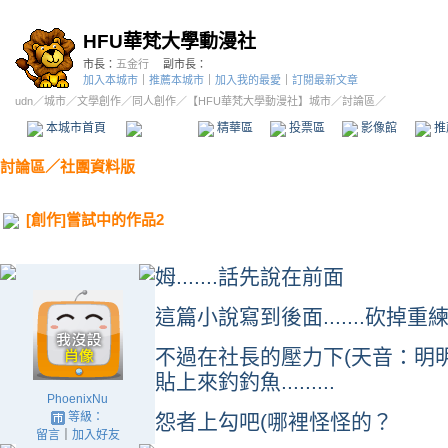
HFU華梵大學動漫社
市長：
五金行
副市長：
加入本城市
｜
推薦本城市
｜
加入我的最愛
｜
訂閱最新文章
udn
／
城市
／
文學創作
／
同人創作
／
【HFU華梵大學動漫社】城市
／討論區／
本城市首頁
討論區
精華區
投票區
影像館
推
討論區
／
社團資料版
[創作]嘗試中的作品2
姆.......話先說在前面
這篇小說寫到後面.......砍掉重
不過在社長的壓力下(天音：明
貼上來釣釣魚.........
PhoenixNu
等級：
怨者上勾吧(哪裡怪怪的？
留言
｜
加入好友