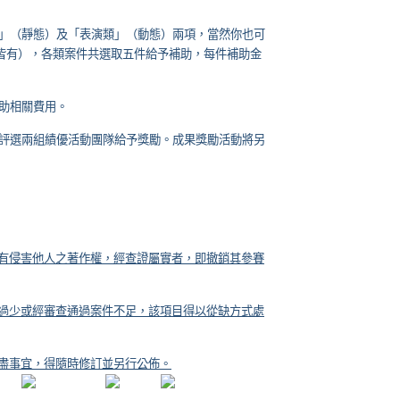
」（靜態）及「表演類」（動態）兩項，當然你也可
皆有），各類案件共選取五件給予補助，每件補助金
助相關費用。
評選兩組績優活動團隊給予獎勵。成果獎勵活動將另
有侵害他人之著作權，經查證屬實者，即撤銷其參賽
過少或經審查通過案件不足，該項目得以從缺方式處
盡事宜，得隨時修訂並另行公佈。