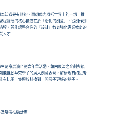
因為知識是有限的，而想像力概括世界上的一切，推
課程發展的核心價值在於「活化的創意」。從創作到
過程，若能讓整合性的「設計」教育強化專業教育的
質人才。
學生創意展演企劃嘉年華活動，藉由展演之企劃與執
期能推動華梵學子的廣大創意表現，解構現有的思考
能有比用一隻迴紋針換到一間房子更好的點子。
作及展演推動計畫