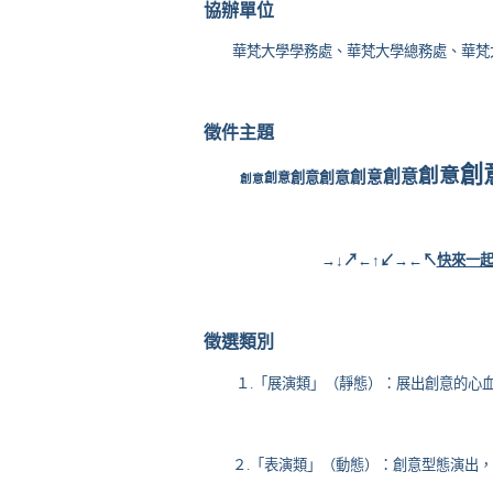
協辦單位
華梵大學學務處、華梵大學總務處、華梵
徵件主題
創
創意
創意
創意
創意
創意
創意
創意
→↓↗←↑↙→←↖
快來一
徵選類別
１
.
「展演類」（靜態）：展出創意的心
２
.
「表演類」（動態）：創意型態演出，