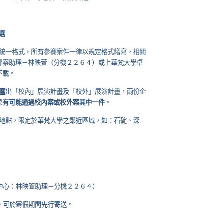
選
統一格式，所有參賽案件一律以規定格式繕寫，相關
專案助理－林映萱（分機２２６４）或上華梵大學卓
下載。
寫
出「校內」展演計畫及「校外」展演計畫，兩份企
果
有可能通過校內案或校外案其中一件
。
地點，限定於華梵大學之鄰近區域，如：石碇、深
中心：林映萱助理－分機２２６４）
，可於寒假期間先行寄送。