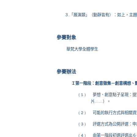
３
.
「展演類」（動靜皆有）：如上，主題
參賽對象
華梵大學全體學生
參賽辦法
Ｉ第一階段：創意徵集－創意構想、
（１）
夢想、創意點子呈現：提
片
……
）。
（２）
可能的執行方式與相關資
（３）
評選方式為公開評選：申
（４）
由第一階段初選評選出６