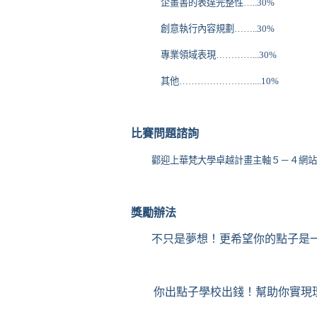
企畫書的表達完整性
…..30%
創意執行內容規劃
……..30%
專業領域表現
…………...30%
其他
……………………....10%
比賽問題諮詢
酄迎上華梵大學卓越計畫主軸５－４網站
獎勵辦法
不只是夢想！更希望你的點子是
你出點子學校出錢！幫助你實現