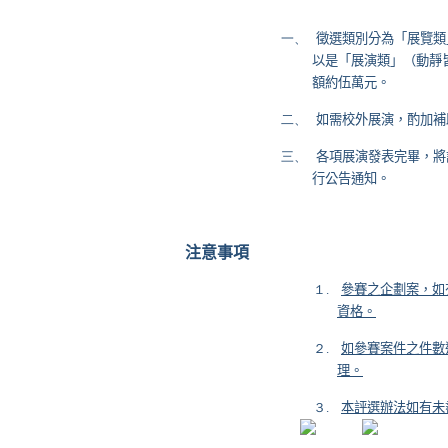
一、
徵選類別分為「展覽類
以是「展演類」（動靜
額約伍萬元。
二、
如需校外展演，酌加補
三、
各項展演發表完畢，將
行公告通知。
注意事項
１.
參賽之企劃案，如
資格。
２.
如參賽案件之件數
理。
３.
本評選辦法如有未