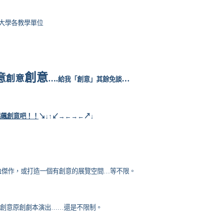
大學各教學單位
創意
意
創意
…
.
…
給我「創意」其餘免談
起飆創意吧！！
↘↓↑↙→←→←↗↓
血傑作，或打造一個有創意的展覽空間
…
等不限。
創意原創劇本演出
……
還是不限制。