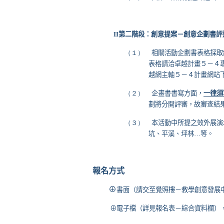
II
第二階段：創意提案－創意企劃書評
（１）
相關活動企劃書表格採取
表格請洽卓越計畫５－４
越網主軸５－４計畫網站
（２）
企畫書書寫方面，
一律須
劃將分開評審，故審查結
（３）
本活動中所提之效外展演
坑、平溪、坪林
…
等。
報名方式
⊕
書面（請交至覺照樓－教學創意發展
⊕電子檔（詳見報名表－綜合資料欄）