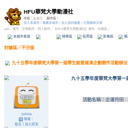
HFU華梵大學動漫社
市長：
五金行
副市長：
加入本城市
｜
推薦本城市
｜
加入我的最愛
｜
訂閱最新文章
udn
／
城市
／
文學創作
／
同人創作
／
【HFU華梵大學動漫社】城市
／討論區／
本城市首頁
討論區
精華區
投票區
影像館
推
討論區
／
不分版
九十五學年度華梵大學第一屆學生創意展演企劃徵件活動辦法
九十五學年度華梵大學第一
活動名稱：企灌丹田
yuhisa
等級：
留言
｜
加入好友