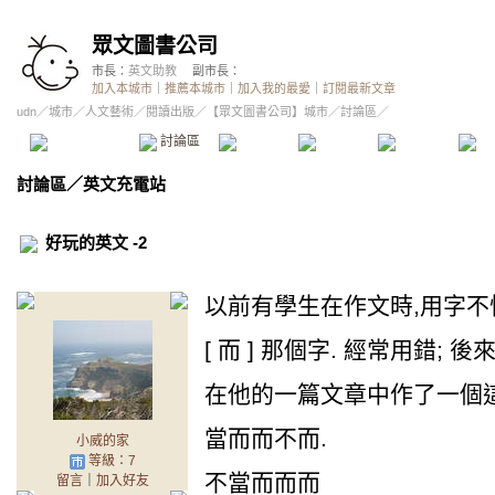
眾文圖書公司
市長：
英文助教
副市長：
加入本城市
｜
推薦本城市
｜
加入我的最愛
｜
訂閱最新文章
udn
／
城市
／
人文藝術
／
閱讀出版
／
【眾文圖書公司】城市
／討論區／
本城市首頁
討論區
精華區
投票區
影像館
推
討論區
／
英文充電站
好玩的英文 -2
以前有學生在作文時,用字不
[ 而 ] 那個字. 經常用錯;
在他的一篇文章中作了一個這
當而而不而.
小威的家
等級：7
不當而而而
留言
｜
加入好友