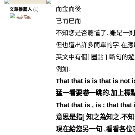
而金而後
文章推薦人
(1)
嘉嘉瑪麻
已而已而
不知您是否聽懂了..雖是一
但也道出許多簡單的字.在
英文中有個[ 圈點 ] 斷句的
例如:
That that is is that is not 
猛一看要嚇一跳的.加上標
That that is , is ; that that 
意思是指[ 知之為知之.不知
現在給您另一句 ,看看各位