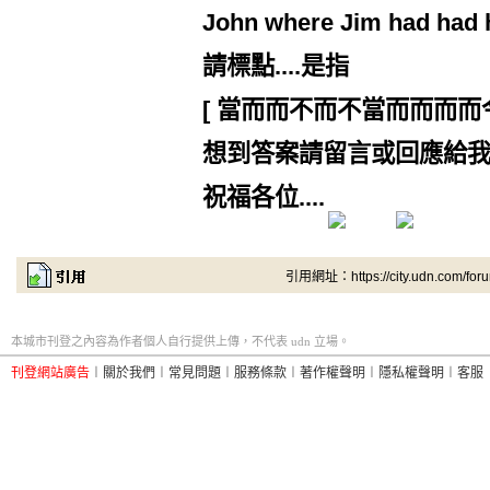
John where Jim had had 
請標點....是指
[ 當而而不而不當而而而而
想到答案請留言或回應給
祝福各位....
引用網址：https://city.udn.com/for
本城市刊登之內容為作者個人自行提供上傳，不代表 udn 立場。
刊登網站廣告
︱
關於我們
︱
常見問題
︱
服務條款
︱
著作權聲明
︱
隱私權聲明
︱
客服