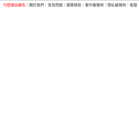
刊登網站廣告
︱
關於我們
︱
常見問題
︱
服務條款
︱
著作權聲明
︱
隱私權聲明
︱
客服