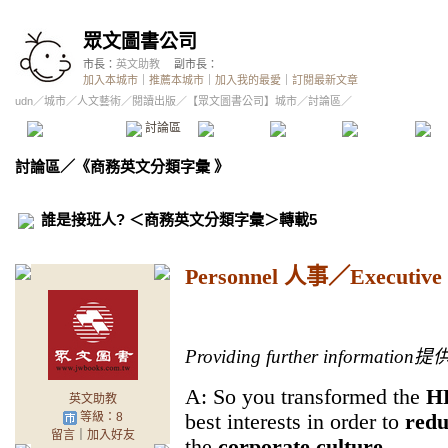
眾文圖書公司
市長：
英文助教
副市長：
加入本城市
｜
推薦本城市
｜
加入我的最愛
｜
訂閱最新文章
udn
／
城市
／
人文藝術
／
閱讀出版
／
【眾文圖書公司】城市
／討論區／
本城市首頁
討論區
精華區
投票區
影像館
推
討論區
／
《商務英文分類字彙 》
誰是接班人? ＜商務英文分類字彙＞轉載5
Personnel
人事／
Executive
Providing further information
提
A: So you transformed the
H
英文助教
best interests in order to
redu
等級：8
留言
｜
加入好友
the
corporate culture
.