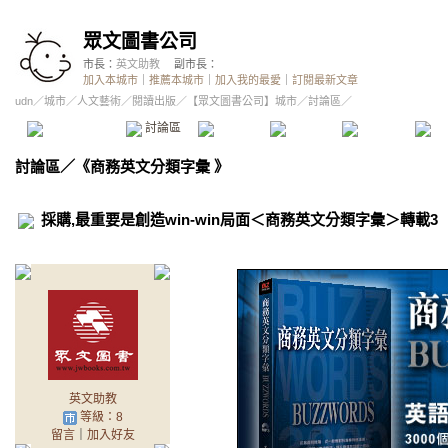
眾文圖書公司
市長：
英文助教
副市長：
加入本城市
｜
推薦本城市
｜
加入我的最愛
｜
訂閱最新文章
udn
／
城市
／
人文藝術
／
閱讀出版
／
【眾文圖書公司】城市
／討論區／
本城市首頁
討論區
精華區
投票區
影像館
推
討論區
／
《商務英文分類字彙 》
採購,最重要是創造win-win局面＜商務英文分類字彙＞轉載3
英文助教
等級：8
留言
｜
加入好友