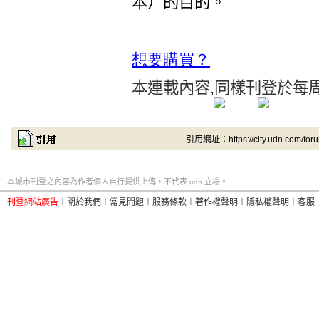
本）的目的。
想要購買
？
本連載內容
,
同樣刊登於每
引用網址：https://city.udn.com/for
本城市刊登之內容為作者個人自行提供上傳，不代表 udn 立場。
刊登網站廣告
︱
關於我們
︱
常見問題
︱
服務條款
︱
著作權聲明
︱
隱私權聲明
︱
客服