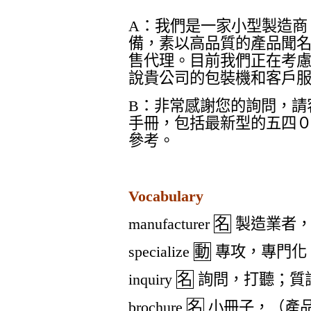
A
：我們是一家小型製造商
備，素以高品質的產品聞
售代理。目前我們正在考
說貴公司的包裝機和客戶
B
：非常感謝您的詢問，請
手冊，包括最新型的五四
參考。
Vocabulary
manufacturer
名
製造業者
specialize
動
專攻，專門化
inquiry
名
詢問，打聽；質
brochure
名
小冊子，（產