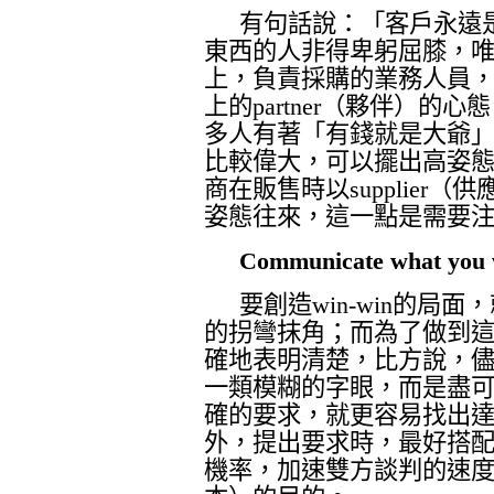
有句話說：「客戶永遠
東西的人非得卑躬屈膝，
上，負責採購的業務人員
上的
partner
（夥伴）的心態
多人有著「有錢就是大爺
比較偉大，可以擺出高姿
商在販售時以
supplier
（供
姿態往來，這一點是需要
Communicate what you w
要創造
win-win
的局面，
的拐彎抹角；而為了做到
確地表明清楚，比方說，
一類模糊的字眼，而是盡
確的要求，就更容易找出
外，提出要求時，最好搭
機率，加速雙方談判的速