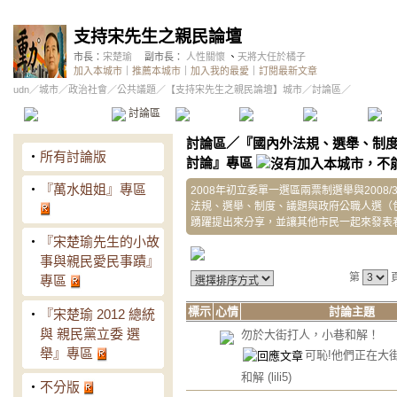
支持宋先生之親民論壇
市長：
宋楚瑜
副市長：
人性關懷
、
天將大任於橘子
加入本城市
｜
推薦本城市
｜
加入我的最愛
｜
訂閱最新文章
udn
／
城市
／
政治社會
／
公共議題
／
【支持宋先生之親民論壇】城市
／討論區／
本城市首頁
討論區
精華區
投票區
影像館
推
討論區
／
『國內外法規、選舉、制
‧
所有討論版
討論』專區
‧
『萬水姐姐』專區
2008年初立委單一選區兩票制選舉與2008
法規、選舉、制度、議題與政府公職人選（
踴躍提出來分享，並讓其他市民一起來發表
‧
『宋楚瑜先生的小故
事與親民愛民事蹟』
第
專區
標示
心情
討論主題
‧
『宋楚瑜 2012 總統
與 親民黨立委 選
勿於大街打人，小巷和解！
舉』專區
可恥!他們正在大街
和解
(lili5)
‧
不分版