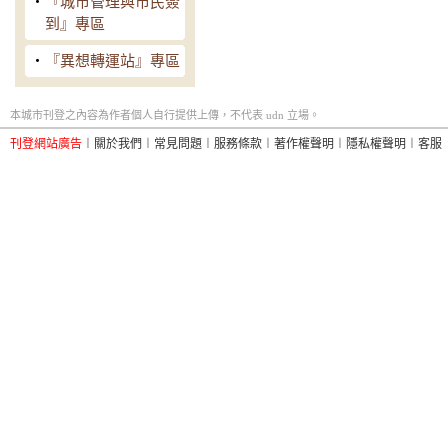
‧
『城市管理與市民簽
到』專區
‧
『異想轉運站』專區
本城市刊登之內容為作者個人自行提供上傳，不代表 udn 立場。
刊登網站廣告
︱
關於我們
︱
常見問題
︱
服務條款
︱
著作權聲明
︱
隱私權聲明
︱
客服