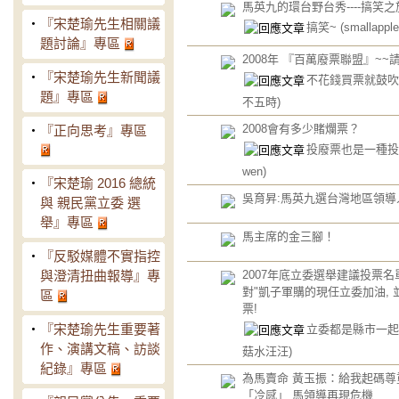
馬英九的環台野台秀----搞笑之
‧
『宋楚瑜先生相關議
搞笑~
(smallapple
題討論』專區
2008年 『百萬廢票聯盟』~~
‧
『宋楚瑜先生新聞議
不花錢買票就鼓吹
題』專區
不五時)
2008會有多少賭爛票？
‧
『正向思考』專區
投廢票也是一種
wen)
‧
『宋楚瑜 2016 總統
吳育昇:馬英九選台灣地區領導
與 親民黨立委 選
舉』專區
馬主席的金三腳！
‧
『反駁媒體不實指控
與澄清扭曲報導』專
2007年底立委選舉建議投票名單 
對"凱子軍購的現任立委加油, 
區
票!
‧
『宋楚瑜先生重要著
立委都是縣市一
作、演講文稿、訪談
菇水汪汪)
紀錄』專區
為馬賣命 黃玉振：給我起碼尊
「冷感」 馬領導再現危機