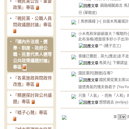
‧
『親民黨公告、重要
圓融細膩麻吉 馬
政策』專區
分
(單眼皮)
‧
『親民黨、公職人員
[ 馬修路線 ]=[ 台版木馬屠城計 
問政議題討論』專區
小木馬和宋爺爺誰大？嘴賤的小
此布洛格(裡面很多好小子出洋
‧
『國內外法規、選
^^
(橘子志工)
舉、制度、政府公
職、民意代表人選等
喪鐘已響起 , 英九(應走)走不走
公共政策議題討論』
馬英九[ 下鄉請益 ]
專區
國民黨的[魏徵]在哪?
‧
『各黨施政與問政待
國民黨從黨主席以
改進』專區
道德勇氣的懦夫偽君子
(YesYo
‧
『精選探討與公共議
只靠「人氣」、而無「人和」
題』專區
想想過去
(eviljoy)
‧
『橘子心聲』專區
第