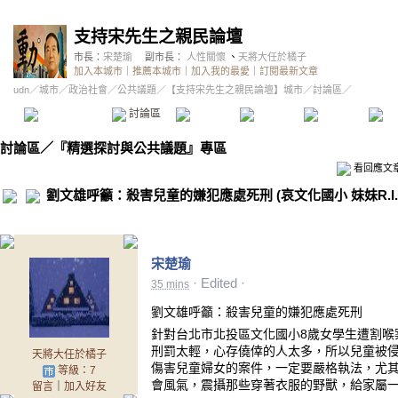
支持宋先生之親民論壇
市長：
宋楚瑜
副市長：
人性關懷
、
天將大任於橘子
加入本城市
｜
推薦本城市
｜
加入我的最愛
｜
訂閱最新文章
udn
／
城市
／
政治社會
／
公共議題
／
【支持宋先生之親民論壇】城市
／討論區／
本城市首頁
討論區
精華區
投票區
影像館
推
討論區
／
『精選探討與公共議題』專區
看回應文
劉文雄呼籲：殺害兒童的嫌犯應處死刑 (哀文化國小 妹妹R.I.
宋楚瑜
·
Edited
·
35 mins
劉文雄呼籲：殺害兒童的嫌犯應處死刑
針對台北市北投區文化國小8歲女學生遭割喉
刑罰太輕，心存僥倖的人太多，所以兒童被
天將大任於橘子
傷害兒童婦女的案件，一定要嚴格執法，尤
等級：7
會風氣，震攝那些穿著衣服的野獸，給家屬
留言
｜
加入好友