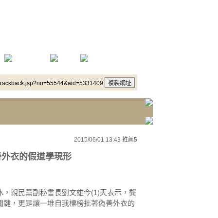
/trackback.jsp?no=55544&aid=5331409
2015/06/01 13:43
推薦
5
善外衣的假道學現形
，親民黨副秘書長劉文雄今(1)天表示，龔
關鍵，更是讓一堆自我標榜批著偽善外衣的