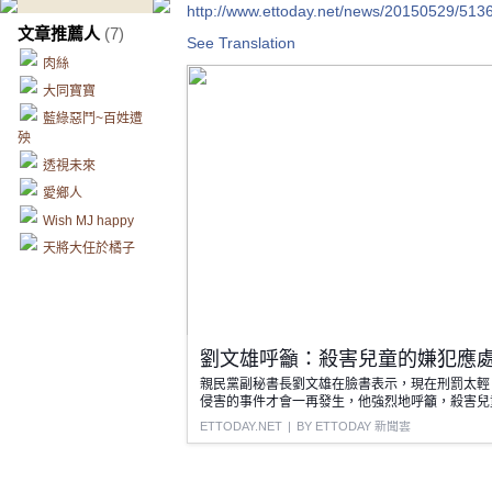
http://www.ettoday.net/news/20150529/513
文章推薦人
(7)
See Translation
肉絲
大同寶寶
藍綠惡鬥~百姓遭
殃
透視未來
愛鄉人
Wish MJ happy
天將大任於橘子
劉文雄呼籲：殺害兒童的嫌犯應
親民黨副秘書長劉文雄在臉書表示，現在刑罰太輕
侵害的事件才會一再發生，他強烈地呼籲，殺害兒
ETTODAY.NET
|
BY ETTODAY 新聞雲