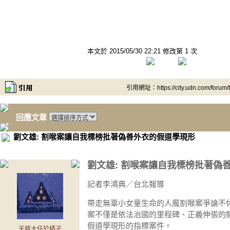
本文於
2015/05/30 22:21 修改第 1 次
引用網址：https://city.udn.com/forum
回應文章
劉文雄: 割喉案讓自我標榜批著偽善外衣的假道學現形
劉文雄: 割喉案讓自我標榜批著偽
記者李鴻典／台北報導
帶走無辜小女童生命的人魔割喉案爭論不休
案不僅是依法治國的里程碑、正義伸張的
假道學現形的指標案件。
天將大任於橘子