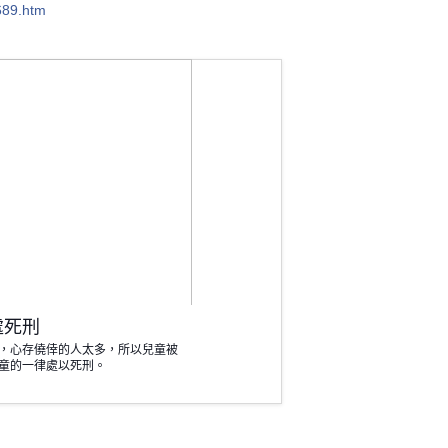
689.htm
處死刑
，心存僥倖的人太多，所以兒童被
童的一律處以死刑。