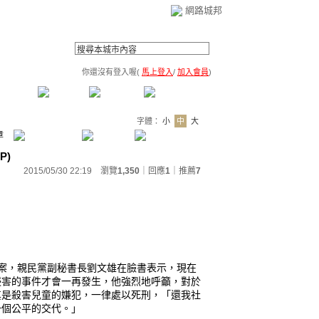
網路城邦
你還沒有登入喔(
馬上登入
/
加入會員
)
薦連結
公告區
訪客簿
市政中心
(0)
字體：
小
中
大
章
P)
2015/05/30 22:19 瀏覽
1,350
｜回應
1
｜
推薦
7
案，親民黨副秘書長劉文雄在臉書表示，現在
侵害的事件才會一再發生，他強烈地呼籲，對於
其是殺害兒童的嫌犯，一律處以死刑，「還我社
一個公平的交代。」