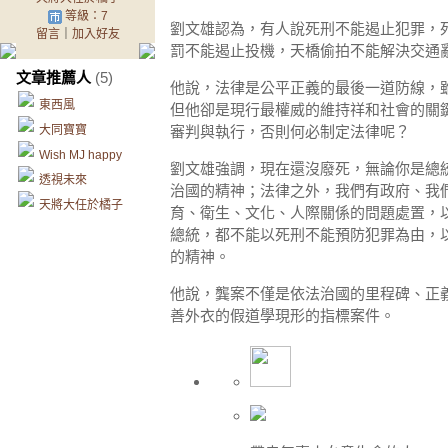
等級：7
劉文雄認為，有人說死刑不能遏止犯罪，
留言
｜
加入好友
罰不能遏止投機，天橋偷拍不能解決交通
文章推薦人
(5)
他說，法律是公平正義的最後一道防線，
東西風
但他卻是現行最權威的維持祥和社會的關
大同寶寶
審判與執行，否則何必制定法律呢？
Wish MJ happy
劉文雄強調，現在還沒廢死，無論你是總
透視未來
治國的精神；法律之外，我們有政府、我
天將大任於橘子
育、衛生、文化、人際關係的問題處置，
總統，都不能以死刑不能預防犯罪為由，
的精神。
他說，龔案不僅是依法治國的里程碑、正
善外衣的假道學現形的指標案件。