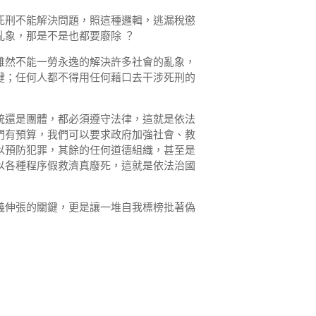
死刑不能解決問題，照這種邏輯，逃漏稅懲
亂象，那是不是也都要廢除 ？
雖然不能一勞永逸的解決許多社會的亂象，
鍵；任何人都不得用任何藉口去干涉死刑的
統還是團體，都必須遵守法律，這就是依法
們有預算，我們可以要求政府加強社會、教
以預防犯罪，其餘的任何道德組織，甚至是
以各種程序假救濟真廢死，這就是依法治國
義伸張的關鍵，更是讓一堆自我標榜批著偽