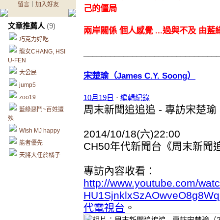
留言
｜
加入好友
己的僵局
文章推薦人
(9)
兩岸關係
個人感覺 ...過與不及 由
巧克力好吃
龍女CHANG, HSI
______________________________
U-FEN
大公民
宋楚瑜（James C.Y. Soong）
jump5
10月19日
·
編輯紀錄
zoo19
周末新聞追追追 - 專訪宋楚瑜（
藍綠惡鬥~百姓遭
殃
Wish MJ happy
2014/10/18(六)22:00
能者優先
CH50年代新聞台《周末新聞
天將大任於橘子
專訪內容收看：
http://www.youtube.com/wa
HU1SjnklxSzAOwveO8g8Wq
代電視台
。