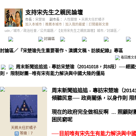
支持宋先生之親民論壇
市長：
宋楚瑜
副市長：
人性關懷
、
天將大任於橘子
加入本城市
｜
推薦本城市
｜
加入我的最愛
｜
訂閱最新文章
udn
／
城市
／
政治社會
／
公共議題
／
【支持宋先生之親民論壇】城市
／討論區／
本城市首頁
討論區
精華區
投票區
影像館
推
討論區
／
『宋楚瑜先生重要著作、演講文稿、訪談紀錄』專區
看回應文
周末新聞追追追 - 專訪宋楚瑜（20141018，共8段）──經
則， 限制財團─唯有宋有能力解決與中國大陸的僵局
周末新聞追追追 - 專訪宋楚瑜（201
傾聽民意── 政商關係，以身作則 
現在的政府完全做相反啊 ... 照顧財團
困民窮呢
天將大任於橘子
──目前唯有宋先生有能力解決與中國大
等級：7