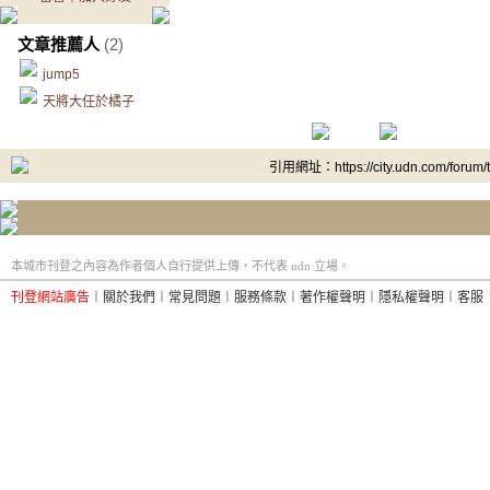
文章推薦人
(2)
jump5
天將大任於橘子
引用網址：https://city.udn.com/forum
本城市刊登之內容為作者個人自行提供上傳，不代表 udn 立場。
刊登網站廣告
︱
關於我們
︱
常見問題
︱
服務條款
︱
著作權聲明
︱
隱私權聲明
︱
客服