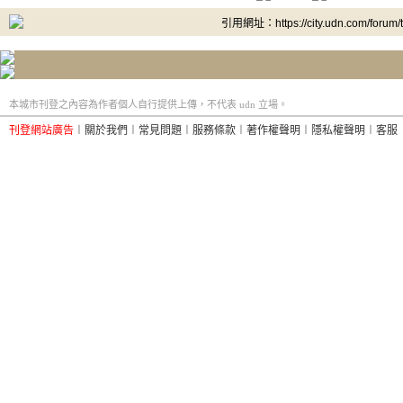
引用網址：https://city.udn.com/forum
本城市刊登之內容為作者個人自行提供上傳，不代表 udn 立場。
刊登網站廣告
︱
關於我們
︱
常見問題
︱
服務條款
︱
著作權聲明
︱
隱私權聲明
︱
客服