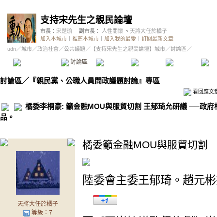
支持宋先生之親民論壇
市長：
宋楚瑜
副市長：
人性關懷
、
天將大任於橘子
加入本城市
｜
推薦本城市
｜
加入我的最愛
｜
訂閱最新文章
udn
／
城市
／
政治社會
／
公共議題
／
【支持宋先生之親民論壇】城市
／討論區／
本城市首頁
討論區
精華區
投票區
影像館
推
討論區
／
『親民黨、公職人員問政議題討論』專區
看回應文
橘委李桐豪: 籲金融MOU與服貿切割 王郁琦允研議 ──政
品。
橘委籲金融MOU與服貿切割
陸委會主委王郁琦。趙元彬
天將大任於橘子
等級：7