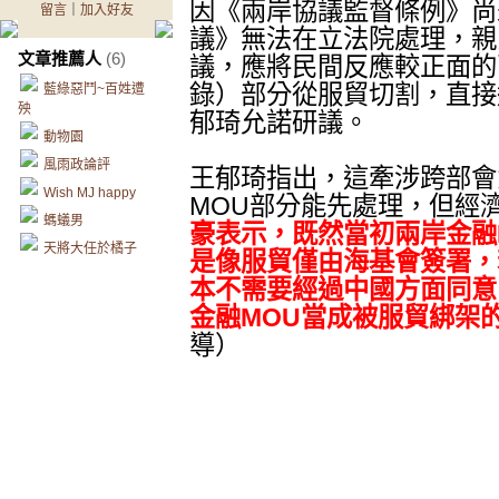
因《兩岸協議監督條例》尚
留言
｜
加入好友
議》無法在立法院處理，親
文章推薦人
(6)
議，應將民間反應較正面的
錄）部分從服貿切割，直接
藍綠惡鬥~百姓遭
殃
郁琦允諾研議。
動物園
風雨政論評
王郁琦指出，這牽涉跨部會
Wish MJ happy
MOU部分能先處理，但經
螞蟻男
豪表示，既然當初兩岸金融
天將大任於橘子
是像服貿僅由海基會簽署，
本不需要經過中國方面同意
金融MOU當成被服貿綁架
導）