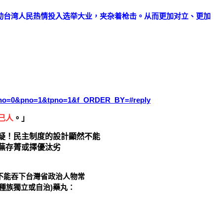
动台湾人民热情投入选举大业，夹杂着枪击。从而更加对立、更加
ate_no=0&pno=1&tpno=1&f_ORDER_BY=#reply
己人
。」
疑！民主制度的設計顯然不能
蕪存菁或擇優汰劣
不能吞下台灣省政治人物常
種族獨立或自治)藥丸：