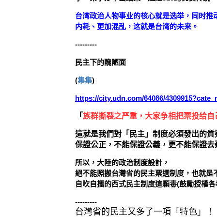
台湾政治人物事业的核心就是选举，同时推
内耗、更加混乱，这就是台湾的未来。
---------
民主下的醜陋面
(
集集
)
https://city.udn.com/64086/4309915?c
「
族群撕裂之严重，大家争相把票投给自
這就是我們對「民主」制度必須發出的質
保證公正，不能保證公義，更不能保證去
所以，大陸的政治制度設計，
絕不能照搬台灣省的民主票選制度，也就是
自吹自擂的西式民主制度這顆毒(鼓勵授權各
---------
台灣省的民主又多了一項「特色」！