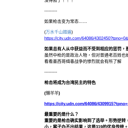
没得救了！！！
---------
如果枪击变为常态……
(
万水千山踏遍
)
https://city.udn.com/64086/4302450?tpno=0
如果总有人从中获益而不受到相应的惩罚，
虽然中枪的是政治人物，但对普通老百姓也
看看墨西哥缉毒战争的惨烈就会有所了解
---------
枪击将成为台湾民主的特色
(
懒羊羊
)
https://city.udn.com/64086/4309915?tpno
最重要的是什么？
重要的是枪击确实影响到了选举。形势逆转
小，案子办不出结果，这是319的优良传统