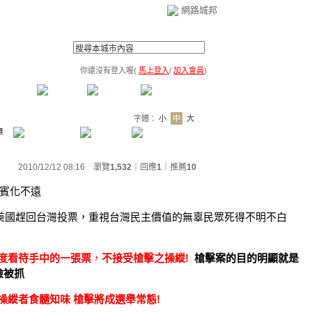
網路城邦
你還沒有登入喔(
馬上登入
/
加入會員
)
薦連結
公告區
訪客簿
市政中心
(0)
字體：
小
中
大
章
2010/12/12 08:16 瀏覽
1,532
｜回應
1
｜
推薦
10
律賓化不遠
美國趕回台灣投票，重視台灣民主價值的無辜民眾死得不明不白
度看待手中的一張票
，
不接受槍擊之操縱!
槍擊案的目的明顯就是
險被抓
操縱者食髓知味 槍擊將成選舉常態!