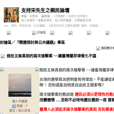
支持宋先生之親民論壇
市長：
宋楚瑜
副市長：
人性關懷
、
天將大任於橘子
加入本城市
｜
推薦本城市
｜
加入我的最愛
｜
訂閱最新文章
udn
／
城市
／
政治社會
／
公共議題
／
【支持宋先生之親民論壇】城市
／討論區／
本城市首頁
討論區
精華區
投票區
影像館
推
討論區
／
『精選探討與公共議題』專區
看回應文
假民主無真相的兩次槍擊案 ~~讓臺灣離菲律賓化不遠
假民主無真相的兩次槍擊案 ~~讓臺灣離菲
台灣的選舉政治透明度有待增加，不能讓從
啊！ 否則還能自栩是自由民主國家嗎?
兩次槍擊案的教訓是
選民必須以更理性的態
改變選情 .....否則不必特地選在選前一夜 冒
選人不選黨
等級：7
臺灣人必須
追求
兩次槍擊案的真相 否則幕後
留言
｜
加入好友