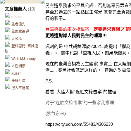
民主選舉務求公平與公評，否則無辜民眾豈
文章推薦人
(10)
甚至於過去的一點點民主曙光 就會完全負諸東流
rapitor
行的影子...
能者優先
台灣選舉的
兩次槍擊案
一定要追求真相 才能
風雨政論評
更將遭對岸人民對民主的唾棄!!!
大公民
諷刺的是 中共胡錦濤於2002年底提出「
藍綠惡鬥~百姓遭
殃
義」。 關中也說「重視人民，如果能做到
Wish MJ happy
現在的臺灣自栩為民主國家 事實上 在大陸網
人性關懷
治...... 暴民社会就是这样的。" 普遍的對
Xuser
P.S.
夢醒叮噹
選人不選黨
看看
大陸人對“连胜文枪击案”的推理:
对于“连胜文枪击案”的一些杂乱推理
(
紫气东来
)
https://city.udn.com/59483/4306239