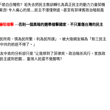
不是白白犧牲? 若失去把民主教訓轉化為真正民主的動力力量契機
! 令人痛心的是....民主不僅僅倒退 ~甚至有菲律賓政治暗殺風
嚇阻槍擊
---
否則一個黑暗的選舉槍擊國家
，
不只重傷
台灣的
民主
權為民所用、情為民所繫、利為民所謀」，被大陸網友稱為「新三民主
，中共的前途不得了。」
友中肯的分析卻只是 "
让我想到了菲律宾，政治暗杀风行，家族政
臺灣民主感到悲觀... 臺灣人民還不覺醒嗎?