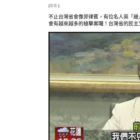
(
集集
)
不止台灣省會像菲律賓，有位名人英「雌
會有越來越多的槍擊案囉！台灣省的民主