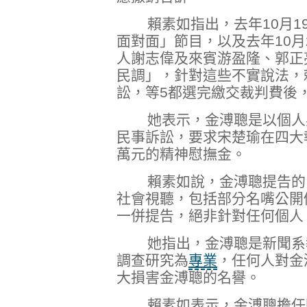
賴素如指出，去年10月19
面對面」節目，以及去年10月
人謝志偉及來賓游盈隆、郭正
民調」，針對這些不實說法，賴
訟，等5都選完繳交裁判費後
她表示，金溥聰是以個人身
民事訴訟，要求宋楚瑜在四大
萬元的精神慰撫金。
賴素如說，金溥聰提告的目
社會視聽，包括部分名嘴公開
一併提告，絕非針對任何個人
她指出，金溥聰是新聞系教
調查研究為
專業
，任何人對金
大損害金溥聰的名譽。
賴素如表示，金溥聰擔任國