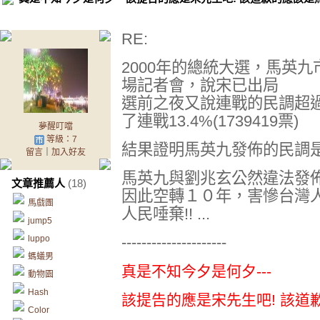
RE:
2000年的總統大選，馬英
場記者會，說宋已出局
選前之夜又說連戰的民調超
了連戰13.4%(1739419票)
夢醒叮噹
等級：7
結果證明馬英九發佈的民調是假
留言
｜
加入好友
馬英九與劉兆玄公然違法發
文章推薦人
(18)
因此空轉１０年，害慘台灣人
馬戲團
人民唾棄!! ...
jump5
luppo
---------------------
螞蟻男
真是不知今夕是何夕---
動物園
Hash
該提告的應是宋先生吧! 該道
Color