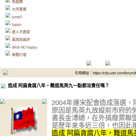
馬戲團
大同寶寶
jump5
luppo
選人不選黨
風雨政論評
Wish MJ happy
夢醒叮噹
引用網址：https://city.udn.com/forum
造成 阿扁貪腐八年，難道馬英九一點都沒責任嗎？
2004年連宋配會造成落選
原因是馬英九放縱前市府的
書長金溥總，在外搞廢票聯
是歷年來多近三倍，也因此
造成 阿扁貪腐八年，難道馬