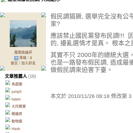
假民調猖獗, 選舉完全沒有公
家?
應該禁止國民黨發布民調!!!
的, 擾亂選情才是真。 根本之
風雨政論評
其實不只 2000年的總統大
等級：8
也是一路發布假民調, 造成最後
留言
｜
加入好友
做假民調來迫害下臺。
文章推薦人
(16)
馬戲團
jump5
本文於
2010/11/26 08:18 修改第 3
luppo
大同寶寶
螞蟻男
動物園
Hash