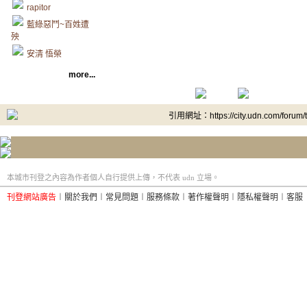
rapitor
藍綠惡鬥~百姓遭
殃
安清 悟榮
more...
引用網址：https://city.udn.com/forum
本城市刊登之內容為作者個人自行提供上傳，不代表 udn 立場。
刊登網站廣告
︱
關於我們
︱
常見問題
︱
服務條款
︱
著作權聲明
︱
隱私權聲明
︱
客服