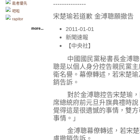
---------------
能者優先
吧啦
宋楚瑜若道歉 金溥聰願撤告
rapitor
2011-01-01
more...
新聞速報
【中央社】
中國國民黨秘書長金溥聰委
聰是以個人身分控告親民黨主
衛名譽。幕僚轉述，若宋楚瑜
銷告訴。
對於金溥聰控告宋楚瑜，國
席總統府前元旦升旗典禮時說
覺得這是很遺憾的事情，雙方
事情。」
金溥聰幕僚轉述，若宋楚瑜
慮撤銷告訴。