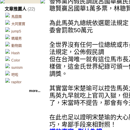
發佈黨內假民調說呂國華贏民
聰賢贏呂國華1萬多票，林聰
文章推薦人
(22)
馬戲團
為此馬英九總統依選罷法規定
大同寶寶
委會罰款50萬元
jump5
螞蟻男
全世界沒有任何一位總統或市
動物園
法規定，公佈假民調
Hash
但在台灣唯一就有這位馬市長
Color
樣做，這金氏世界紀錄可頒一
sunism
調獎。
吧啦
rapitor
其實當年宋楚瑜可以控告馬英
more...
馬英九早就吃上官司入獄，但
了，宋當時不提告，那會有今天
在此也足以證明宋楚瑜的大心
巧，卑鄙手段來相對照！