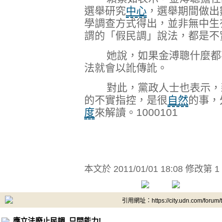
選舉研究
中心
，選舉期間做出
學調查方式得出，並非無中生
謂的「假民調」說法，都是不
她說，如果金溥聰什麼都不
法就會以訛傳訛。
對此，黨政人士也表示，藉
的不實指控，是很
自然
的事，
度
來解讀。1000101
本文於
2011/01/01 18:08 修改第 1
引用網址：https://city.udn.com/forum
應立法廢止民調, 只問能力!