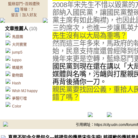
2008年宋先生不惜以毀黨
藍綠惡鬥~百姓遭殃
等級：7
部納入國民黨，讓國民黨整
留言
｜
加入好友
黨主席有如此胸襟)，也因
三的席次，也進一步讓馬英九
文章推薦人
(10)
先生沒有以大局為重嗎？
馬戲團
然而這三年多來，馬政府的
大同寶寶
始，民意支持度還曾經降到快
jump5
幾年來更是空轉，藍綠惡鬥
luppo
國民黨到現在還在講以「大
螞蟻男
媒體與名嘴，污衊與打壓親
動物園
再背後捅你一刀。
Hash
親民黨要找回公義，重拾人
Wish MJ happy
錯了嗎？
夢醒叮噹
Color
引用網址：https://city.udn.com/forum
真是不知今夕是何夕---該提告的應是宋先生吧! 該道歉的應該是