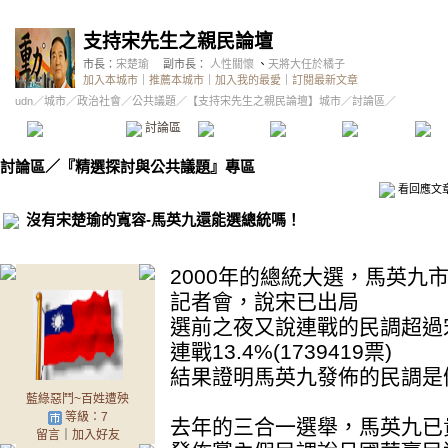
支持宋先生之親民論壇
市長：
宋楚瑜
副市長：
人性關懷
、
天將大任於橘子
加入本城市
｜
推薦本城市
｜
加入我的最愛
｜
訂閱最新文章
udn
／
城市
／
政治社會
／
公共議題
／
【支持宋先生之親民論壇】城市
／討論區／
本城市首頁
討論區
精華區
投票區
影像館
推
討論區
／
『精選探討與公共議題』專區
看回應文
沒有宋楚瑜的寬容-馬英九還能選總統嗎！
2000年的總統大選，馬英九
記者會，說宋已出局
選前之夜又說連戰的民調超過
連戰13.4%(1739419票)
結果證明馬英九發佈的民調是
藍綠惡鬥~百姓遭殃
等級：7
去年的三合一選舉，馬英九已
留言
｜
加入好友