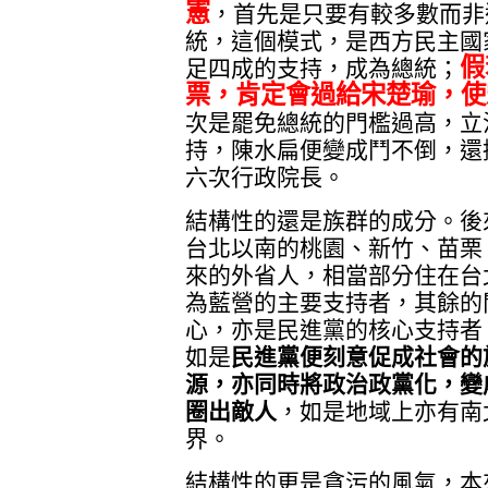
憲
，首先是只要有較多數而非
統，這個模式，是西方民主國
假
足四成的支持，成為總統；
票，肯定會過給宋楚瑜，使
次是罷免總統的門檻過高，立
持，陳水扁便變成鬥不倒，還
六次行政院長。
結構性的還是族群的成分。後
台北以南的桃園、新竹、苗栗
來的外省人，相當部分住在台
為藍營的主要支持者，其餘的
心，亦是民進黨的核心支持者
如是
民進黨便刻意促成社會的
源，亦同時將政治政黨化，變
圈出敵人
，如是地域上亦有南
界。
結構性的更是貪污的風氣，本