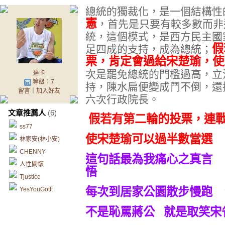
總統的獨裁化，是一個結構性
憲
，首先是只要有較多數而非
統，這個模式，是西方民主國
假
足四成的支持，成為總統；
票，肯定會過給宋楚瑜，使
次是罷免總統的門檻過高，立
達卡
等級：7
持，陳水扁便變成鬥不倒，還
留言
｜
加入好友
六次行政院長。
文章推薦人
(6)
假若有第二輪的投票，連
ss77
使宋楚瑜可以過半數當選
林家安(林小安)
CHENNY
這句話最為我痛心之真言 
人性關懷
悟
Tjustice
每次到居家公園散步慢跑 
YesYouGotIt
不是恥罵蔣公 就是取笑宋