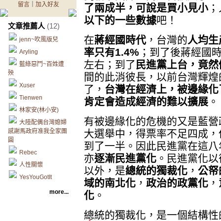
留言
｜
加入好友
了兩成半，可說是買小見小
；
以下的一些數據
吧！
文章推薦人
(12)
在
蔣經國時代
，台灣的
人均生
jenn~吹風版兒
率只有1.4%
；到了後蔣經國
Aryling
左右；到了
民進黨上台，竟然
藍綠惡鬥~百姓遭
殃
間的此消彼長，以前台灣輝煌
Xuser
了，
台灣在經濟上，被邊緣化
Tienwen
肯定會造成經濟的難以擴展
。
林家安(林小安)
有被邊緣化的危機的又是藍營政
大陸配偶台灣媳婦
感謝馬政府准我全家團
大選舉中，得票率不足四成，但
圓
到了一半。因此民進黨在這八
Rebec
亦
逐漸民進黨化
。民進黨化以
人性關懷
以外，是
總統的獨裁化
，
公帑
YesYouGotIt
域的南北化
，
政治的政黨化
，
more...
化
。
總統的獨裁化，是一個結構性