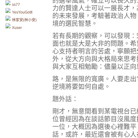
的選舉風氣，確立可以長久的
ss77
力的賢達人士可以一展長才，
YesYouGotIt
的未來發展，考驗著政治人物
林家安(林小安)
境的選民智慧。
Xuser
若有長期的觀察，可以發現：
面也就是大是大非的問題。希
心支持者明言的苦處，寧願把
外，從大方向與大格局來思考
與大家互相勉勵：儘量以正向
路，是無限的寬廣。人要走出
逆境將要如何自處。
題外話：
剛才，無意間看到某電視台已
位曾經因為在談話節目沒風度
一位，大概因為選後心裡難平
話，或許，最近還會被有心人