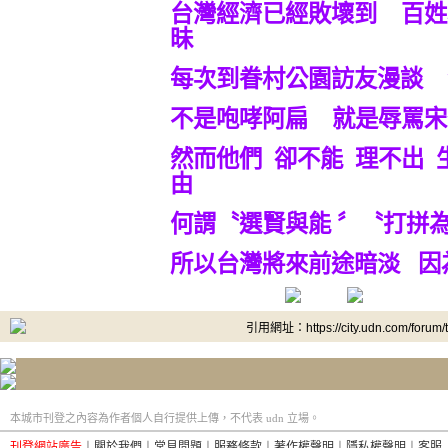
台灣經濟已經敗壞到 百姓
昧
每次到眷村公園訪友漫談 
不是咆哮阿扁 就是辱罵宋
然而他們 卻不能 理不出 
由
何謂〝選賢與能 〞〝打拼
所以台灣將來前途暗淡 因
引用網址：https://city.udn.com/forum
本城市刊登之內容為作者個人自行提供上傳，不代表 udn 立場。
刊登網站廣告
︱
關於我們
︱
常見問題
︱
服務條款
︱
著作權聲明
︱
隱私權聲明
︱
客服