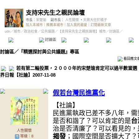
支持宋先生之親民論壇
市長：
宋楚瑜
副市長：
人性關懷
、
天將大任於橘子
加入本城市
｜
推薦本城市
｜
加入我的最愛
｜
訂閱最新文章
udn
／
城市
／
政治社會
／
公共議題
／
【支持宋先生之親民論壇】城市
／討論區／
本城市首頁
討論區
精華區
投票區
影像館
推
討論區
／
『精選探討與公共議題』專區
看回應文
若有第二輪投票，２０００年的宋楚瑜肯定可以過半數當選
界日報【社論】2007-11-08
假若台灣民進黨化
【社論】
民進黨執政已差不多八年，需
是否和諧了？可以肯定的是
台
治是否清廉了？可以看見的，
人性關懷
揭發
；國際空間是否擴大了？
等級：8