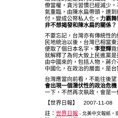
僚當權，貪污習慣已經減少，
氣重臨，由陳水扁帶頭，連到
付，變成公帑私人化。
力霸舞
非不想揭發和陳水扁的關係？
不要忘記，台灣亦有傳統性的
民地統治以後，台灣已相當東
便取了個日本名字，
李登輝
竟
就解釋了為何大致上民進黨是
由中國來的，包括人物，蔣介
中國化，在政治的層面，是台
台灣應當向前看，不能往後望
會出現一個潛伏性的政治危機
一下，不然再次執政，會是一
【世界日報】 2007-11-08
註：
世界日報
- 北美中文報紙