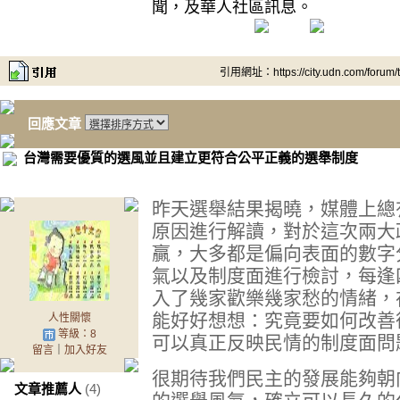
聞，及華人社區訊息。
引用網址：https://city.udn.com/forum
回應文章
台灣需要優質的選風並且建立更符合公平正義的選舉制度
昨天選舉結果揭曉，媒體上總
原因進行解讀，對於這次兩大
贏，大多都是偏向表面的數字
氣以及制度面進行檢討，每逢
入了幾家歡樂幾家愁的情緒，
能好好想想：究竟要如何改善
人性關懷
等級：8
可以真正反映民情的制度面問
留言
｜
加入好友
很期待我們民主的發展能夠朝
文章推薦人
(4)