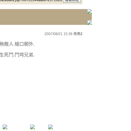
/trackback.jsp?no=55544&aid=2371928
2007/08/21 15:36
推薦
2
無敵人.槍口朝外.
生死鬥.鬥垮兄弟.