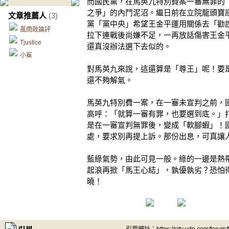
而國民黨，在馬英九特別費案一審無罪的
之爭」的內鬥泥沼。繼日前在立院龍頭寶
文章推薦人
(3)
黨「黨中央」希望王金平運用關係去「勸
風雨政論評
拉下連戰後尚嫌不足，一再放話傷害王金
Tjustice
還真沒辦法選下去似的。
小鯊
對馬英九來說，這還算是「尊王」呢！要
還不夠解氣。
馬英九特別費一案，在一審未宣判之前，
高呼：「就算一審有罪，也要選到底。」
是在一審宣判無罪後，變成「軟腳蝦」！
處，要求別再提上訴。那份出息，可真讓
藍綠氣勢，由此可見一般。綠的一邊是熱
起浪再掀「馬王心結」，孰優孰劣？恐怕
曉！