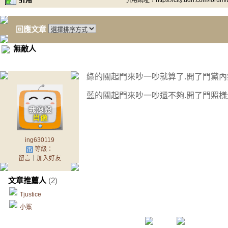
引用網址：https://city.udn.com/forum
回應文章
無敵人
綠的關起門來吵一吵就算了.開了門黨內
藍的關起門來吵一吵還不夠.開了門照樣
ing630119
等級：
留言
｜
加入好友
文章推薦人
(2)
Tjustice
小鯊