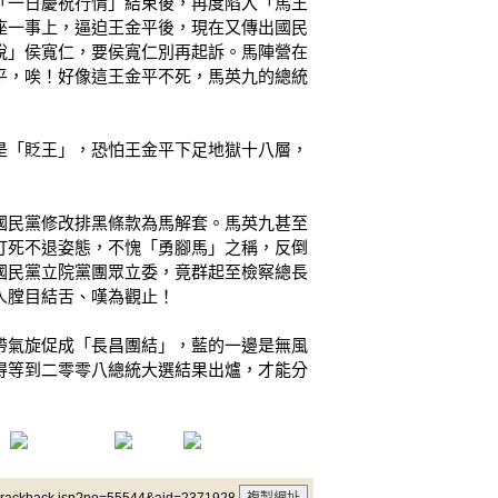
「一日慶祝行情」結束後，再度陷入「馬王
座一事上，逼迫王金平後，現在又傳出國民
說」侯寬仁，要侯寬仁別再起訴。馬陣營在
平，唉！好像這王金平不死，馬英九的總統
是「貶王」，恐怕王金平下足地獄十八層，
國民黨修改排黑條款為馬解套。馬英九甚至
打死不退姿態，不愧「勇腳馬」之稱，反倒
國民黨立院黨團眾立委，竟群起至檢察總長
人膛目結舌、嘆為觀止！
帶氣旋促成「長昌團結」，藍的一邊是無風
得等到二零零八總統大選結果出爐，才能分