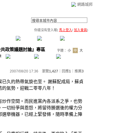
網路城邦
你還沒有登入喔(
馬上登入
/
加入會員
)
薦連結
公告區
訪客簿
市政中心
(0)
公共政策議題討論』專區
字體：
小
中
大
章
2007/08/20 17:36 瀏覽
1,427
｜回應
1
｜
推薦
3
候已久的熱帶氣旋也至。 謝蘇配成局，蘇貞
結的氣勢，迎戰二零零八年！
有炒作空間。而民進黨內各派系之爭，也勢
。一切紛爭與恩怨，將留待勝選後的權力分
部選舉機器，已經上緊發條，隨時準備上陣