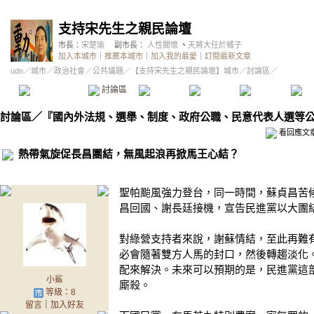
支持宋先生之親民論壇
市長：
宋楚瑜
副市長：
人性關懷
、
天將大任於橘子
加入本城市
｜
推薦本城市
｜
加入我的最愛
｜
訂閱最新文章
udn
／
城市
／
政治社會
／
公共議題
／
【支持宋先生之親民論壇】城市
／討論區／
本城市首頁
討論區
精華區
投票區
影像館
推
討論區
／
『國內外法規、選舉、制度、政府公職、民意代表人選等
看回應文
熱帶氣旋促長昌團結，無風起浪再掀馬王心結？
聖帕颱風強力登台，同一時間，蘇貞昌苦
昌回國、謝長廷接機，宣告民進黨以大團
對綠營支持者來說，謝蘇情結，至此再難
必會隨著雙方人馬的封口，然後轉趨淡化
配來解決。未來可以預期的是，民進黨這
小鯊
廝殺。
等級：8
留言
｜
加入好友