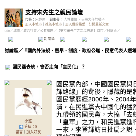
支持宋先生之親民論壇
市長：
宋楚瑜
副市長：
人性關懷
、
天將大任於橘子
加入本城市
｜
推薦本城市
｜
加入我的最愛
｜
訂閱最新文章
udn
／
城市
／
政治社會
／
公共議題
／
【支持宋先生之親民論壇】城市
／討論區／
本城市首頁
討論區
精華區
投票區
影像館
推
討論區
／
『國內外法規、選舉、制度、政府公職、民意代表人選
國民黨去統，會否走向「皇民化」？
國民黨內部，中國國民黨與
輝路線」的背後，隱藏的是
國民黨歷經2000年、200
潰，在民進黨去中國化的猛
九帶領的國民黨，大搞「去
「皇軍」之力，和民進黨進
小鯊
等級：8
一來，李登輝訪日批扁之說、
留言
｜
加入好友