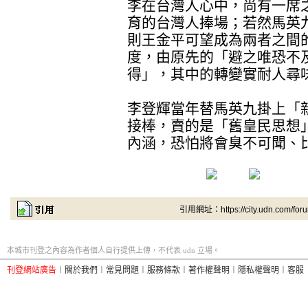
李在台灣人心中，尚有一席
育的台灣人捧場；若然馬英
則王金平可望成為兩者之間
度，由原先的「避之唯恐不
得」，其中的轉變實耐人尋
李登輝當年替馬英九掛上「
接棒，賣的是「舊皇民思想
內涵，恐怕將會臭不可聞、
引用網址：https://city.udn.com/for
本城市刊登之內容為作者個人自行提供上傳，不代表 udn 立場。
刊登網站廣告
︱
關於我們
︱
常見問題
︱
服務條款
︱
著作權聲明
︱
隱私權聲明
︱
客服