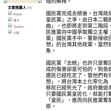
理的解釋。
文章推薦人
(4)
國民黨完成去統後，台灣政
Rebec
皇民黨」之爭，由日本二戰
達卡
曲」，也即將走到第二階段
Tjustice
民進黨向中國爭取獨立主權
小鯊
黨」國民黨手中，重新接收
想」的台灣其他政黨，當然
象。
國民黨「去統」也許只是奪
成的傷害卻是可怕的，狗急
選民已經吃定了、管他們有
想」，將台灣本土化窄化為
移民已經死光了，政府撤退
只要國民黨皇民化，就能打
「皇民」，進而向民進黨奪
原。